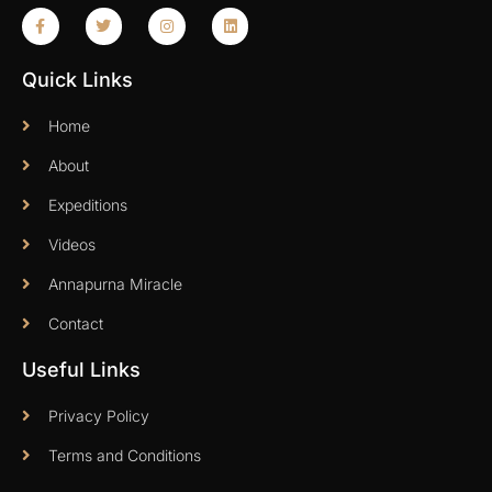
Quick Links
Home
About
Expeditions
Videos
Annapurna Miracle
Contact
Useful Links
Privacy Policy
Terms and Conditions