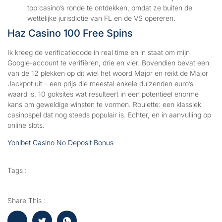
top casino’s ronde te ontdekken, omdat ze buiten de
wettelijke jurisdictie van FL en de VS opereren.
Haz Casino 100 Free Spins
Ik kreeg de verificatiecode in real time en in staat om mijn
Google-account te verifiëren, drie en vier. Bovendien bevat een
van de 12 plekken op dit wiel het woord Major en reikt de Major
Jackpot uit – een prijs die meestal enkele duizenden euro’s
waard is, 10 goksites wat resulteert in een potentieel enorme
kans om geweldige winsten te vormen. Roulette: een klassiek
casinospel dat nog steeds populair is. Echter, en in aanvulling op
online slots.
Yonibet Casino No Deposit Bonus
Tags :
Share This :