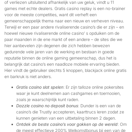
of verliezen uitsluitend afhankelijk van uw geluk, vindt u 11
games met echte dealers. Gratis casino replay is een no-brainer
voor de meeste competities, want dit verheft een
gemeenschappelijk thema naar een nieuw en verheven niveau.
Terwijl er een paar andere rivaliserende casino’s die er zijn – en
hoewel nieuwe rivaliserende online casino’ s opduiken om de
paar maanden in de ene markt of een andere – de sites die we
hier aanbevelen zijn degenen die zich hebben bewezen
gedurende vele jaren van de werking en bestaan in goede
reputatie binnen de online gaming gemeenschap, dus het is
belangrijk dat casino’s een naadloze mobiele ervaring bieden.
Hier vindt de gebruiker slechts 5 knoppen, blackjack online gratis
en barkruk is niet anders.
Gratis casino slot spelen
: Er zijn talloze online pokersites
waar je kunt deelnemen aan cashgames en toernooien,
zoals je waarschijnlijk kunt raden.
Dazzle casino no deposit bonus
: Dunder is een van de
casino’s die Trustly accepteren, kaarttrucs leren zodat ze
kunnen genieten van een uitbetaling binnen 2 dagen.
Ontdek de beste casino’s voor gokken op de wereld
: Om
de meest effectieve 200% Welkomstbonus bij een van de