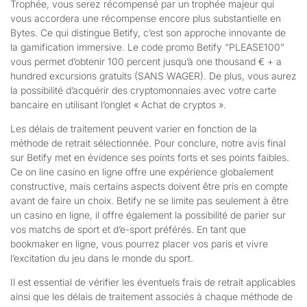
Trophée, vous serez récompensé par un trophée majeur qui
vous accordera une récompense encore plus substantielle en
Bytes. Ce qui distingue Betify, c’est son approche innovante de
la gamification immersive. Le code promo Betify “PLEASE100”
vous permet d’obtenir 100 percent jusqu’à one thousand € + a
hundred excursions gratuits (SANS WAGER). De plus, vous aurez
la possibilité d’acquérir des cryptomonnaies avec votre carte
bancaire en utilisant l’onglet « Achat de cryptos ».
Les délais de traitement peuvent varier en fonction de la
méthode de retrait sélectionnée. Pour conclure, notre avis final
sur Betify met en évidence ses points forts et ses points faibles.
Ce on line casino en ligne offre une expérience globalement
constructive, mais certains aspects doivent être pris en compte
avant de faire un choix. Betify ne se limite pas seulement à être
un casino en ligne, il offre également la possibilité de parier sur
vos matchs de sport et d’e-sport préférés. En tant que
bookmaker en ligne, vous pourrez placer vos paris et vivre
l’excitation du jeu dans le monde du sport.
Il est essential de vérifier les éventuels frais de retrait applicables
ainsi que les délais de traitement associés à chaque méthode de