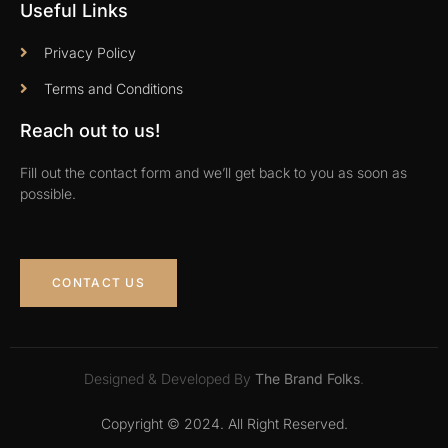
Useful Links
Privacy Policy
Terms and Conditions
Reach out to us!
Fill out the contact form and we’ll get back to you as soon as
possible.
CONTACT US
Designed & Developed By
The Brand Folks
.
Copyright © 2024. All Right Reserved.