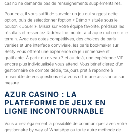
casino ne demande pas de renseignements supplémentaires.
Pour cela, il vous suffit de survoler un jeu qui suggest cette
option, puis de sélectionner l’option « Démo » située sous le
bouton « Jouer ». Misez sur votre équipe favorite, prédisez les
résultats et ressentez l’adrénaline monter à chaque motion sur le
terrain. Avec des cotes compétitives, des choices de paris
variées et une interface conviviale, les paris bookmaker sur
Betify vous offrent une expérience de jeu immersive et
gratifiante. À partir du niveau 7 et au-delà, une expérience VIP
encore plus individualisée vous attend. Vous bénéficierez d’un
gestionnaire de compte dédié, toujours prêt à répondre à
l’ensemble de vos questions et à vous offrir une assistance sur
mesure.
AZUR CASINO : LA
PLATEFORME DE JEUX EN
LIGNE INCONTOURNABLE
Vous aurez également la possibilité de communiquer avec votre
gestionnaire by way of WhatsApp ou toute autre méthode de