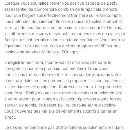
Lorsque vous souhaitez retirer vos positive aspects de Betify, il
est essentiel de comprendre combien de temps cela prendra
pour que l’argent soit effectivement transféré sur votre compte.
Les méthodes de paiement flexibles nous ont facilité le dépôt et
le retrait de nos features en toute simplicité et sécurité. De plus,
les différentes mesures de sécurité avancées mises en place par
Betify nous ont permis de jouer en toute confiance. Vous pourrez
également retrouver d’autres excellent programme VIP sur nos
casinos partenaires Millionz et 5Gringos.
Enregistrer mon nom, mon e-mail et mon web site dans le
navigateur pour mon prochain commentaire. Nous vous
conseillons fortement de vérifier les lois sur les jeux dans votre
pays ou juridiction. Les entreprises proposées ici sont basées sur
les tendances de navigation d’autres utilisateurs. Les pronostics
sportifs sur Betify ajoutent une dose d’excitation supplémentaire
à votre ardour pour le sport et l’e-sport. Que vous soyez fan de
soccer, de tennis, de basket-ball ou de toute autre discipline,
vous trouverez des milliers d’événements sportifs à parier en
direct.
Le casino ne demande pas d’informations supplémentaires dans