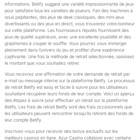
informations. Betify suggest une variété impressionnante de jeux
pour satisfaire tous les varieties de joueurs. Fan des machines à
sous palpitantes, des jeux de desk classiques, des mini-jeux
divertissants ou des jeux en direct, vous trouverez votre bonheur
sur cette plateforme. Les fournisseurs réputés fournissent des
jeux de qualité supérieure, avec une excellente jouabilité et des
graphismes à couper le souffle. Vous pourrez vous immerger
pleinement dans l’univers du jeu et profiter d’une expérience
captivante. Une fois la méthode de retrait sélectionnée, saisissez
le montant que vous souhaitez retirer.
Vous recevrez une affirmation de votre demande de retrait par
e-mail ou message interne sur la plateforme Betify. Le processus
de retrait Betify est easy et facile à suivre pour les utilisateurs
souhaitant récupérer leurs fonds de leur compte. Voici un aperçu
des étapes à suivre pour effectuer un retrait sur la plateforme
Betify. Les frais de retrait Betify sont des frais occasionnels que
les utilisateurs peuvent rencontrer lorsqu’ils retirent des fonds de
leur compte Betify.
Inscrivez-vous pour recevoir des bonus exclusifs sur les
meilleurs casinos en ligne. Azur Casino collabore avec certains