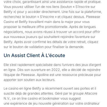
votre choix, garantissant ainsi une assistance rapide et pratique.
Vous pouvez utiliser l’un de nos liens (bouton « S’inscrire sur
Betify ») pour y accéder directement. Une fois sur la plateforme,
recherchez le bouton « S’inscrire » et cliquez dessus. Pleeease
Casino et Betify travaillent main dans la major pour vous
proposer la meilleure offre promotionnelle. Après de longues
négociations, nous avons réussi à trouver un accord pour offrir
aux nouveaux joueurs qui souhaitent rejoindre l’aventure sur
Betify. Après avoir confirmé les détails de votre retrait, cliquez
sur le bouton de validation pour finaliser la demande.
Un Assist Client À L’écoute
Elle s’est rapidement spécialisée dans l’univers des jeux d’argent
en ligne. Dès son ouverture en 2022, elle a décidé de rejoindre
l’équipe de Pleeease. Apolline est une ressource précieuse pour
apporter son soutien aux lecteurs.
Le casino en ligne Betify a récemment ouvert ses portes et il
suscite déjà de grandes attentes. Géré par le groupe Altacore
N.V., ce on line casino et bookmaker vous suggest
une expérience de jeu nouvelle génération sur votre ordinateur