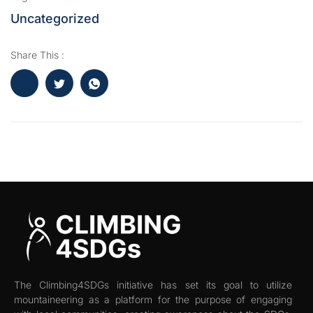
Uncategorized
Share This :
The Climbing4SDGs initiative has set its goal to utilize
mountaineering as a platform for the purpose of engaging