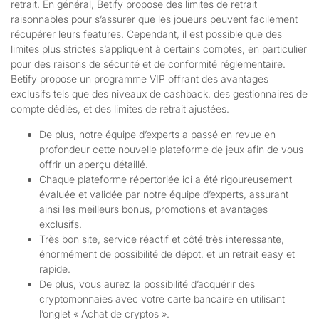
retrait. En général, Betify propose des limites de retrait
raisonnables pour s’assurer que les joueurs peuvent facilement
récupérer leurs features. Cependant, il est possible que des
limites plus strictes s’appliquent à certains comptes, en particulier
pour des raisons de sécurité et de conformité réglementaire.
Betify propose un programme VIP offrant des avantages
exclusifs tels que des niveaux de cashback, des gestionnaires de
compte dédiés, et des limites de retrait ajustées.
De plus, notre équipe d’experts a passé en revue en
profondeur cette nouvelle plateforme de jeux afin de vous
offrir un aperçu détaillé.
Chaque plateforme répertoriée ici a été rigoureusement
évaluée et validée par notre équipe d’experts, assurant
ainsi les meilleurs bonus, promotions et avantages
exclusifs.
Très bon site, service réactif et côté très interessante,
énormément de possibilité de dépot, et un retrait easy et
rapide.
De plus, vous aurez la possibilité d’acquérir des
cryptomonnaies avec votre carte bancaire en utilisant
l’onglet « Achat de cryptos ».