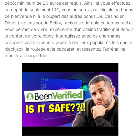
dépôt minimum de 20 euros est requis. Ainsi, si vous effectuez
un dépôt de seulement 10€, vous ne serez pas éligible au bonus
de bienvenue ni à la plupart des autres bonus. Au Casino en
Direct (live casino) de Betify, l’action se déroule en temps réel et
vous permet de vivre l’expérience d’un casino traditionnel depuis
le confort de votre lobby. Interagissez avec de charmants
croupiers professionnels, jouez à des jeux populaires tels que le
blackjack, la roulette et le baccarat, et ressentez l’adrénaline
monter à chaque tour.