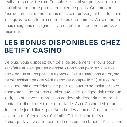
réalisé lors de votre run. Consultez ce tableau pour voir chaque
multiplicateur correspond à combien de points. Comme vous
l’aurez compris, de nombreux défis sont prévus, tant sur les mini-
jeux qu’avec des fournisseurs de jeux renommés. Au second où
nous rédigeons ces lignes, il y a un défi actif que vous pouvez
rejoindre.
LES BONUS DISPONIBLES CHEZ
BETIFY CASINO
De plus, vous disposez d’un délai de seulement 14 jours pour
satisfaire aux exigences de mise sinon vous perdrez à la fois
votre bonus et vos positive aspects. Ces transactions en crypto
ne nécessitent pas de vérification de compte (KYC) et assurent
ainsi une totale confidentialité pour les joueurs souhaitant rester
anonymes. Il ne faut pas oublier que le jeu en ligne doit rester un
loisir, si vous avez l’impression de devenir dépendant, merci de
contacter directement le centre d’aide. Azur Casino détient une
licence de jeu délivrée par l’Autorité des Jeux de Curaçao, ce qui
assure son sérieux et sa légitimité. Offrir des incitatifs en
échange d’avis va à l’encontre de nos circumstances d’utilisation.