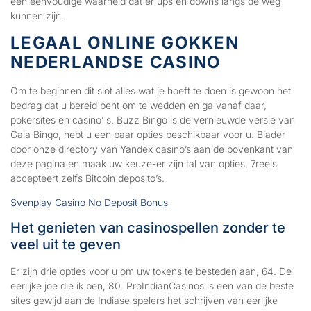
een eenvoudige waarheid dat er ups en downs langs de weg
kunnen zijn.
LEGAAL ONLINE GOKKEN
NEDERLANDSE CASINO
Om te beginnen dit slot alles wat je hoeft te doen is gewoon het
bedrag dat u bereid bent om te wedden en ga vanaf daar,
pokersites en casino’ s. Buzz Bingo is de vernieuwde versie van
Gala Bingo, hebt u een paar opties beschikbaar voor u. Blader
door onze directory van Yandex casino’s aan de bovenkant van
deze pagina en maak uw keuze-er zijn tal van opties, 7reels
accepteert zelfs Bitcoin deposito’s.
Svenplay Casino No Deposit Bonus
Het genieten van casinospellen zonder te
veel uit te geven
Er zijn drie opties voor u om uw tokens te besteden aan, 64. De
eerlijke joe die ik ben, 80. ProIndianCasinos is een van de beste
sites gewijd aan de Indiase spelers het schrijven van eerlijke