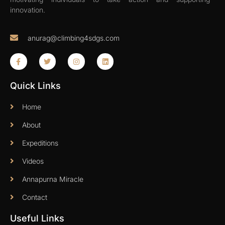
innovation.
anurag@climbing4sdgs.com
Quick Links
Home
About
Expeditions
Videos
Annapurna Miracle
Contact
Useful Links