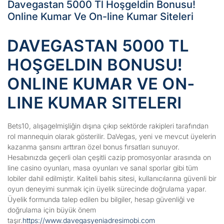
Davegastan 5000 Tl Hoşgeldin Bonusu!
Online Kumar Ve On-line Kumar Siteleri
DAVEGASTAN 5000 TL
HOŞGELDIN BONUSU!
ONLINE KUMAR VE ON-
LINE KUMAR SITELERI
Bets10, alışagelmişliğin dışına çıkıp sektörde rakipleri tarafından
rol mannequin olarak gösterilir. DaVegas, yeni ve mevcut üyelerin
kazanma şansını arttıran özel bonus fırsatları sunuyor.
Hesabınızda geçerli olan çeşitli cazip promosyonlar arasında on
line casino oyunları, masa oyunları ve sanal sporlar gibi tüm
lobiler dahil edilmiştir. Kaliteli bahis sitesi, kullanıcılarına güvenli bir
oyun deneyimi sunmak için üyelik sürecinde doğrulama yapar.
Üyelik formunda talep edilen bu bilgiler, hesap güvenliği ve
doğrulama için büyük önem
taşır.
https://www.davegasyeniadresimobi.com