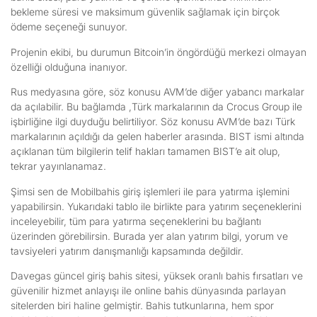
bekleme süresi ve maksimum güvenlik sağlamak için birçok
ödeme seçeneği sunuyor.
Projenin ekibi, bu durumun Bitcoin’in öngördüğü merkezi olmayan
özelliği olduğuna inanıyor.
Rus medyasına göre, söz konusu AVM’de diğer yabancı markalar
da açılabilir. Bu bağlamda ,Türk markalarının da Crocus Group ile
işbirliğine ilgi duyduğu belirtiliyor. Söz konusu AVM’de bazı Türk
markalarının açıldığı da gelen haberler arasında. BIST ismi altında
açıklanan tüm bilgilerin telif hakları tamamen BIST’e ait olup,
tekrar yayınlanamaz.
Şimsi sen de Mobilbahis giriş işlemleri ile para yatırma işlemini
yapabilirsin. Yukarıdaki tablo ile birlikte para yatırım seçeneklerini
inceleyebilir, tüm para yatırma seçeneklerini bu bağlantı
üzerinden görebilirsin. Burada yer alan yatırım bilgi, yorum ve
tavsiyeleri yatırım danışmanlığı kapsamında değildir.
Davegas güncel giriş bahis sitesi, yüksek oranlı bahis fırsatları ve
güvenilir hizmet anlayışı ile online bahis dünyasında parlayan
sitelerden biri haline gelmiştir. Bahis tutkunlarına, hem spor