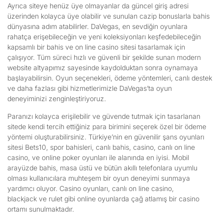
Ayrıca siteye henüz üye olmayanlar da güncel giriş adresi
üzerinden kolayca üye olabilir ve sunulan cazip bonuslarla bahis
dünyasına adım atabilirler. DaVegas, en sevdiğin oyunlara
rahatça erişebileceğin ve yeni koleksiyonları keşfedebileceğin
kapsamlı bir bahis ve on line casino sitesi tasarlamak için
çalışıyor. Tüm süreci hızlı ve güvenli bir şekilde sunan modern
website altyapımız sayesinde kaydolduktan sonra oynamaya
başlayabilirsin. Oyun seçenekleri, ödeme yöntemleri, canlı destek
ve daha fazlası gibi hizmetlerimizle DaVegas’ta oyun
deneyiminizi zenginleştiriyoruz.
Paranızı kolayca erişilebilir ve güvende tutmak için tasarlanan
sitede kendi tercih ettiğiniz para birimini seçerek özel bir ödeme
yöntemi oluşturabilirsiniz. Türkiye’nin en güvenilir şans oyunları
sitesi Bets10, spor bahisleri, canlı bahis, casino, canlı on line
casino, ve online poker oyunları ile alanında en iyisi. Mobil
arayüzde bahis, masa üstü ve bütün akıllı telefonlara uyumlu
olması kullanıcılara muhteşem bir oyun deneyimi sunmaya
yardımcı oluyor. Casino oyunları, canlı on line casino,
blackjack ve rulet gibi online oyunlarda çağ atlamış bir casino
ortamı sunulmaktadır.