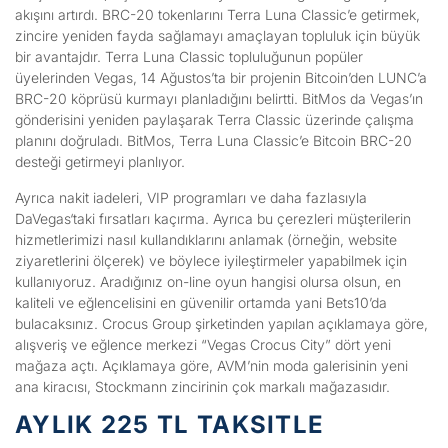
akışını artırdı. BRC-20 tokenlarını Terra Luna Classic’e getirmek,
zincire yeniden fayda sağlamayı amaçlayan topluluk için büyük
bir avantajdır. Terra Luna Classic topluluğunun popüler
üyelerinden Vegas, 14 Ağustos’ta bir projenin Bitcoin’den LUNC’a
BRC-20 köprüsü kurmayı planladığını belirtti. BitMos da Vegas’ın
gönderisini yeniden paylaşarak Terra Classic üzerinde çalışma
planını doğruladı. BitMos, Terra Luna Classic’e Bitcoin BRC-20
desteği getirmeyi planlıyor.
Ayrıca nakit iadeleri, VIP programları ve daha fazlasıyla
DaVegas‘taki fırsatları kaçırma. Ayrıca bu çerezleri müşterilerin
hizmetlerimizi nasıl kullandıklarını anlamak (örneğin, website
ziyaretlerini ölçerek) ve böylece iyileştirmeler yapabilmek için
kullanıyoruz. Aradığınız on-line oyun hangisi olursa olsun, en
kaliteli ve eğlencelisini en güvenilir ortamda yani Bets10’da
bulacaksınız. Crocus Group şirketinden yapılan açıklamaya göre,
alışveriş ve eğlence merkezi “Vegas Crocus City” dört yeni
mağaza açtı. Açıklamaya göre, AVM’nin moda galerisinin yeni
ana kiracısı, Stockmann zincirinin çok markalı mağazasıdır.
AYLIK 225 TL TAKSITLE