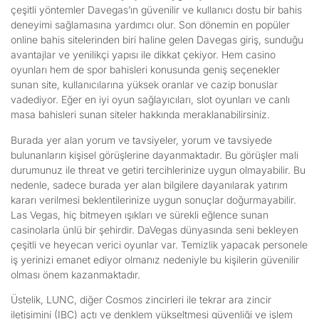
çeşitli yöntemler Davegas’ın güvenilir ve kullanıcı dostu bir bahis
deneyimi sağlamasına yardımcı olur. Son dönemin en popüler
online bahis sitelerinden biri haline gelen Davegas giriş, sunduğu
avantajlar ve yenilikçi yapısı ile dikkat çekiyor. Hem casino
oyunları hem de spor bahisleri konusunda geniş seçenekler
sunan site, kullanıcılarına yüksek oranlar ve cazip bonuslar
vadediyor. Eğer en iyi oyun sağlayıcıları, slot oyunları ve canlı
masa bahisleri sunan siteler hakkında meraklanabilirsiniz.
Burada yer alan yorum ve tavsiyeler, yorum ve tavsiyede
bulunanların kişisel görüşlerine dayanmaktadır. Bu görüşler mali
durumunuz ile threat ve getiri tercihlerinize uygun olmayabilir. Bu
nedenle, sadece burada yer alan bilgilere dayanılarak yatırım
kararı verilmesi beklentilerinize uygun sonuçlar doğurmayabilir.
Las Vegas, hiç bitmeyen ışıkları ve sürekli eğlence sunan
casinolarla ünlü bir şehirdir. DaVegas dünyasında seni bekleyen
çeşitli ve heyecan verici oyunlar var. Temizlik yapacak personele
iş yerinizi emanet ediyor olmanız nedeniyle bu kişilerin güvenilir
olması önem kazanmaktadır.
Üstelik, LUNC, diğer Cosmos zincirleri ile tekrar ara zincir
iletişimini (IBC) açtı ve denklem yükseltmesi güvenliği ve işlem