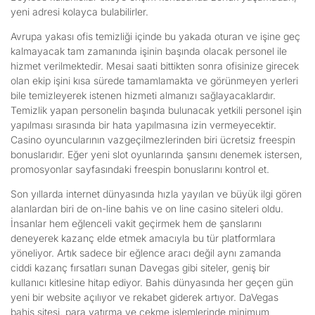
yeni adresi kolayca bulabilirler.
Avrupa yakası ofis temizliği içinde bu yakada oturan ve işine geç
kalmayacak tam zamanında işinin başında olacak personel ile
hizmet verilmektedir. Mesai saati bittikten sonra ofisinize girecek
olan ekip işini kısa sürede tamamlamakta ve görünmeyen yerleri
bile temizleyerek istenen hizmeti almanızı sağlayacaklardır.
Temizlik yapan personelin başında bulunacak yetkili personel işin
yapılması sırasında bir hata yapılmasına izin vermeyecektir.
Casino oyuncularının vazgeçilmezlerinden biri ücretsiz freespin
bonuslarıdır. Eğer yeni slot oyunlarında şansını denemek istersen,
promosyonlar sayfasındaki freespin bonuslarını kontrol et.
Son yıllarda internet dünyasında hızla yayılan ve büyük ilgi gören
alanlardan biri de on-line bahis ve on line casino siteleri oldu.
İnsanlar hem eğlenceli vakit geçirmek hem de şanslarını
deneyerek kazanç elde etmek amacıyla bu tür platformlara
yöneliyor. Artık sadece bir eğlence aracı değil aynı zamanda
ciddi kazanç fırsatları sunan Davegas gibi siteler, geniş bir
kullanıcı kitlesine hitap ediyor. Bahis dünyasında her geçen gün
yeni bir website açılıyor ve rekabet giderek artıyor. DaVegas
bahis sitesi, para yatırma ve çekme işlemlerinde minimum