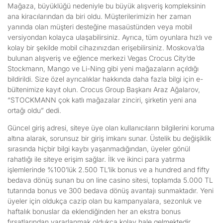
Mağaza, büyüklüğü nedeniyle bu büyük alışveriş kompleksinin
ana kiracılarından da biri oldu. Müşterilerimizin her zaman
yanında olan müşteri desteğine masaüstünden veya mobil
versiyondan kolayca ulaşabilirsiniz. Ayrıca, tüm oyunlara hızlı ve
kolay bir şekilde mobil cihazınızdan erişebilirsiniz. Moskova’da
bulunan alışveriş ve eğlence merkezi Vegas Crocus City’de
Stockmann, Mango ve Li-Ning gibi yeni mağazaların açıldığı
bildirildi. Size özel ayrıcalıklar hakkında daha fazla bilgi için e-
bültenimize kayıt olun. Crocus Group Başkanı Araz Ağalarov,
“STOCKMANN çok katlı mağazalar zinciri, şirketin yeni ana
ortağı oldu” dedi.
Güncel giriş adresi, siteye üye olan kullanıcıların bilgilerini koruma
altına alarak, sorunsuz bir giriş imkanı sunar. Üstelik bu değişiklik
sırasında hiçbir bilgi kaybı yaşanmadığından, üyeler gönül
rahatlığı ile siteye erişim sağlar. İlk ve ikinci para yatırma
işlemlerinde %100’lük 2.500 TL’lik bonus ve a hundred and fifty
bedava dönüş sunan bu on line casino sitesi, toplamda 5.000 TL
tutarında bonus ve 300 bedava dönüş avantajı sunmaktadır. Yeni
üyeler için oldukça cazip olan bu kampanyalara, sezonluk ve
haftalık bonuslar da eklendiğinden her an ekstra bonus
fırsatlarından yararlanmak oldukça kolay hale gelmektedir.