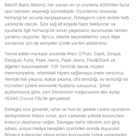
Bets10 Bahis Bölümü, her zaman en iyi oranlarla 4000’den fazla
spor bahisleri seçeneği sunmaktadır. Oyunlarınız sırasında
herhangi bir sorunla karşılaşırsanız, DaVegas’ın canlı destek hattı
yanınızda olacak. Size sağ alt köşede hazır bekliyorlar ve
oyunlarla ilgili herhangi bir sorun yaşamanız durumunda hemen
yardımcı oluyorlar. Ayrıca, ödeme seçenekleriniz veya diğer
sorularınız için de saniyeler içinde yardım alabilirsiniz.
Temsil edilen markalar arasında Marc O’Polo, Esprit, Cinque,
Desigual, Furla, Pepe Jeans, Pepe Jeans, Paul&Shark ve
diğerleri bulunmaktadır. YSF Temizlik olarak müşteri
memnuniyetine, ortamdaki hijyeni sağlamaya önem veriyoruz.
Yerinde halı yıkama, koltuk yıkama, ofis temizliği, ev temizliği vb
hizmetleri sizlere ekonomik fiyatlarla sunuyoruz. Şirket
açıklamasına göre, yeni Stockmann mağazasının dev açılışı
VEGAS Crocus City’de gerçekleşti.
DaVegas size güvenilir, rahat ve hızlı bir şekilde casino oyunlarını
deneyimleme imkanı sunar, aynı zamanda yüksek kazançlara
kolayca ulaşmanızı sağlar. Davegas bahis sitesinin son giriş
adresi, sosyal medya hesapları üzerinden anında duyurulur.
Böylece kullanıcılar siteye erişim konusunda zorluk yaşamadan,