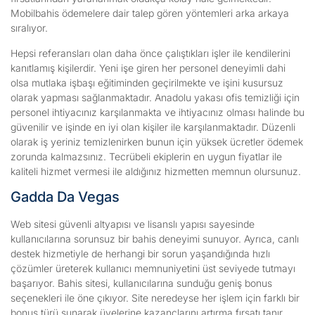
Mobilbahis ödemelere dair talep gören yöntemleri arka arkaya
sıralıyor.
Hepsi referansları olan daha önce çalıştıkları işler ile kendilerini
kanıtlamış kişilerdir. Yeni işe giren her personel deneyimli dahi
olsa mutlaka işbaşı eğitiminden geçirilmekte ve işini kusursuz
olarak yapması sağlanmaktadır. Anadolu yakası ofis temizliği için
personel ihtiyacınız karşılanmakta ve ihtiyacınız olması halinde bu
güvenilir ve işinde en iyi olan kişiler ile karşılanmaktadır. Düzenli
olarak iş yeriniz temizlenirken bunun için yüksek ücretler ödemek
zorunda kalmazsınız. Tecrübeli ekiplerin en uygun fiyatlar ile
kaliteli hizmet vermesi ile aldığınız hizmetten memnun olursunuz.
Gadda Da Vegas
Web sitesi güvenli altyapısı ve lisanslı yapısı sayesinde
kullanıcılarına sorunsuz bir bahis deneyimi sunuyor. Ayrıca, canlı
destek hizmetiyle de herhangi bir sorun yaşandığında hızlı
çözümler üreterek kullanıcı memnuniyetini üst seviyede tutmayı
başarıyor. Bahis sitesi, kullanıcılarına sunduğu geniş bonus
seçenekleri ile öne çıkıyor. Site neredeyse her işlem için farklı bir
bonus türü sunarak üyelerine kazançlarını artırma fırsatı tanır.