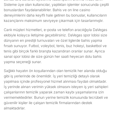
Sisteme üye olan kullanıcılar, yaptıkları işlemler sonucunda çeşitli
bonuslardan faydalanabilirler. Bahis ve on line casino
deneyimlerini daha keyifli hale getiren bu bonuslar, kullanıcıların
kazançlarını maksimum seviyeye çıkarmak için tasarlanmıştır.
Canlı müşteri hizmetleri, e-posta ve telefon aracılığıyla DaVegas
ekibiyle kolayca iletişime geçebilirsiniz. DaVegas spor lobisi size
dünyanın en prestijli turnuvaları ve özel liglerde bahis yapma
fırsatı sunuyor. Futbol, voleybol, tenis, buz hokeyi, basketbol ve
tenis gibi birçok farklı branşta kazandıran oranlar sunar. Ayrıca
sanal spor lobisi de size günün her saati heyecan dolu bahis
yapma seçeneği sunar.
Sağlıklı hayatın ön koşullarından olan temizlik her alanda olduğu
gibi iş yerlerinde de önemlidir. İş yeri temizliği detaylı olarak
yapılması içinde profesyonel hizmet alınması faydalı olmaktadır.
İş yerinde alınan verimin yüksek olmasını isteyen iş yeri sahipleri
çalışanlarının temizlik yaparak zaman kaybı yaşamalarına izin
vermemektedirler. Bunun yerine temizlik konusunda tecrübeli ve
güvenilir kişiler ile çalışan temizlik firmalarından destek
almaktadırlar.