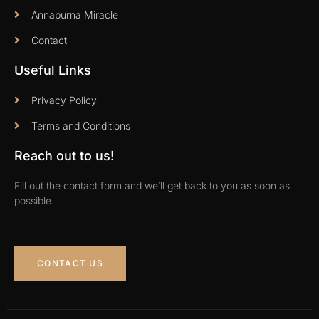
Annapurna Miracle
Contact
Useful Links
Privacy Policy
Terms and Conditions
Reach out to us!
Fill out the contact form and we’ll get back to you as soon as
possible.
CONTACT US