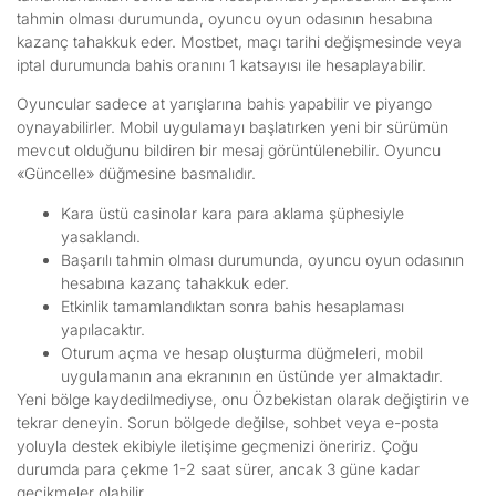
tahmin olması durumunda, oyuncu oyun odasının hesabına
kazanç tahakkuk eder. Mostbet, maçı tarihi değişmesinde veya
iptal durumunda bahis oranını 1 katsayısı ile hesaplayabilir.
Oyuncular sadece at yarışlarına bahis yapabilir ve piyango
oynayabilirler. Mobil uygulamayı başlatırken yeni bir sürümün
mevcut olduğunu bildiren bir mesaj görüntülenebilir. Oyuncu
«Güncelle» düğmesine basmalıdır.
Kara üstü casinolar kara para aklama şüphesiyle
yasaklandı.
Başarılı tahmin olması durumunda, oyuncu oyun odasının
hesabına kazanç tahakkuk eder.
Etkinlik tamamlandıktan sonra bahis hesaplaması
yapılacaktır.
Oturum açma ve hesap oluşturma düğmeleri, mobil
uygulamanın ana ekranının en üstünde yer almaktadır.
Yeni bölge kaydedilmediyse, onu Özbekistan olarak değiştirin ve
tekrar deneyin. Sorun bölgede değilse, sohbet veya e-posta
yoluyla destek ekibiyle iletişime geçmenizi öneririz. Çoğu
durumda para çekme 1-2 saat sürer, ancak 3 güne kadar
gecikmeler olabilir.