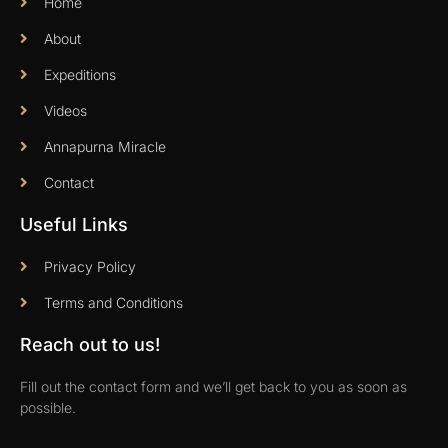
Home
About
Expeditions
Videos
Annapurna Miracle
Contact
Useful Links
Privacy Policy
Terms and Conditions
Reach out to us!
Fill out the contact form and we’ll get back to you as soon as
possible.