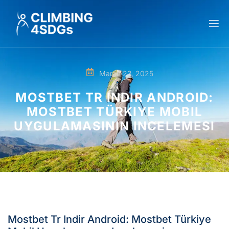
March 23, 2025
MOSTBET TR INDIR ANDROID:
MOSTBET TÜRKIYE MOBIL
UYGULAMASININ INCELEMESI
Mostbet Tr Indir Android: Mostbet Türkiye