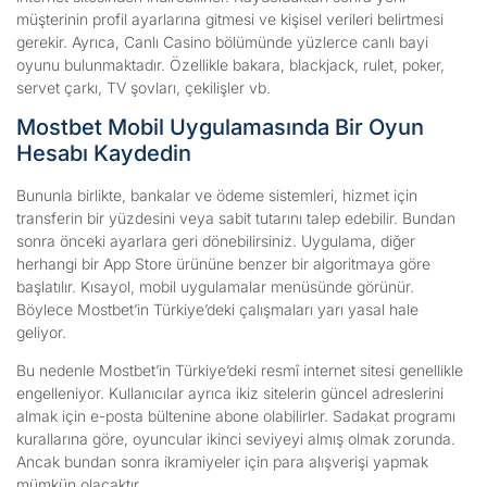
müşterinin profil ayarlarına gitmesi ve kişisel verileri belirtmesi
gerekir. Ayrıca, Canlı Casino bölümünde yüzlerce canlı bayi
oyunu bulunmaktadır. Özellikle bakara, blackjack, rulet, poker,
servet çarkı, TV şovları, çekilişler vb.
Mostbet Mobil Uygulamasında Bir Oyun
Hesabı Kaydedin
Bununla birlikte, bankalar ve ödeme sistemleri, hizmet için
transferin bir yüzdesini veya sabit tutarını talep edebilir. Bundan
sonra önceki ayarlara geri dönebilirsiniz. Uygulama, diğer
herhangi bir App Store ürününe benzer bir algoritmaya göre
başlatılır. Kısayol, mobil uygulamalar menüsünde görünür.
Böylece Mostbet’in Türkiye’deki çalışmaları yarı yasal hale
geliyor.
Bu nedenle Mostbet’in Türkiye’deki resmî internet sitesi genellikle
engelleniyor. Kullanıcılar ayrıca ikiz sitelerin güncel adreslerini
almak için e-posta bültenine abone olabilirler. Sadakat programı
kurallarına göre, oyuncular ikinci seviyeyi almış olmak zorunda.
Ancak bundan sonra ikramiyeler için para alışverişi yapmak
mümkün olacaktır.