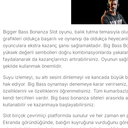
Bigger Bass Bonanza Slot oyunu, balık tutma temasıyla olu
grafikleri oldukça başarılı ve oynanışı da oldukça heyecanl
oyunculara ekstra kazanç şansı sağlamaktadır. Big Bass 
yüksek değerli sembolleri doğru kombinasyonlarda yakalama
faydalanarak da kazançlarınızı artırabilirsiniz. Oyunun sağla
şekilde kullanmak önemlidir.
Suyu izlemeyi, su altı sesini dinlemeyi ve kancada büyük bi
hak ediyor. Big Bass oynamayı denemeye karar verirseniz,
özelliklerini ve özelliklerini öğrenmelisiniz. Tüm kumarbazl
kendi tercihleri vardır. Big bass bonanza siteleri arasında
kullanabilir ve kazanmaya başlayabilirsiniz.
Slot birçok çevrimiçi platformda sunulur ve her zaman en p
Ekranda göründüğünde, balığın kuyruğuna vurduğunu göre