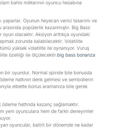
oplam bahis miktarının oyuncu hesabına
vı yaparlar. Oyunun heyecan verici tasarımı ve
arasında popülerlik kazanmıştır. Big Bass
 oyun olacaktır. Aksiyon arttıkça oyundaki
apmak zorunda kalabilecektir. Volatilite
ümü yüksek volatilite ile oynanıyor. Vuruş
te özelliği ile ölçülecektir.
big bass bonanza
en bir oyundur. Normal spinde bile bonusda
r ödeme hattının denk gelmesi ve sembollerin
nıyla elbette bonus aramanıza bile gerek
k ödeme hattında kazanç sağlamaktır.
hem yeni oyunculara hem de farklı deneyimler
nuyor.
yan oyuncular, belirli bir dönemde ne kadar