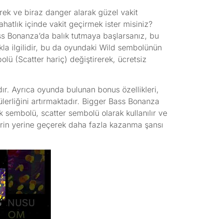
rek ve biraz danger alarak güzel vakit
hatlık içinde vakit geçirmek ister misiniz?
Bass Bonanza’da balık tutmaya başlarsanız, bu
la ilgilidir, bu da oyundaki Wild sembolünün
olü (Scatter hariç) değiştirerek, ücretsiz
ır. Ayrıca oyunda bulunan bonus özellikleri,
erliğini artırmaktadır. Bigger Bass Bonanza
k sembolü, scatter sembolü olarak kullanılır ve
erin yerine geçerek daha fazla kazanma şansı