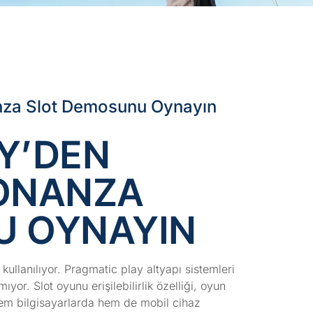
nza Slot Demosunu Oynayın
Y’DEN
BONANZA
U OYNAYIN
kullanılıyor. Pragmatic play altyapı sistemleri
yor. Slot oyunu erişilebilirlik özelliği, oyun
u hem bilgisayarlarda hem de mobil cihaz