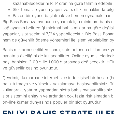
kazanabileceklerini RTP oranına göre tahmin edebilirl
Slot teması, oyunun yapısı ve özellikleri hakkında bilgi
Bazen bir oyunu başlatmak ve hemen oynamak inanılm
Big Bass Bonanza oyununu oynamak için minimum bahis mikta
sağlayıcının belirlediği minimal bahis miktarına göre değişke
yapanlar, slot seçimini 7/24 yapabilecektir. Big Bass Bona
hem de güvenilir ödeme yöntemleri ile işlem yapılabilen oy
Bahis miktarını seçtikten sonra, spin butonuna tıklamanız ye
oynatma özelliğini de kullanabilirler. Online oyun sitelerin
başı bahisler, 2.00 ₺ ile 1.000 ₺ arasında değişecektir. HTML5
ve güvenilir casino oyunudur.
Çevrimiçi kumarhane internet sitesinde kişisel bir hesap (he
balık tutmaya ve yüksek x yakalamaya başlayabilirsiniz. Tü
kullanarak, yatırım yapmadan slotta bahis oynayabilirsiniz
slot sistemini anlayın ve ardından çok fazla risk almadan 
on-line kumar dünyasında popüler bir slot oyunudur.
EN IYI BAHIS STRATEJILE