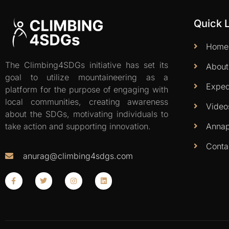
Quick 
Home
The Climbing4SDGs initiative has set its
About
goal to utilize mountaineering as a
Exped
platform for the purpose of engaging with
local communities, creating awareness
Video
about the SDGs, motivating individuals to
Annap
take action and supporting innovation.
Conta
anurag@climbing4sdgs.com