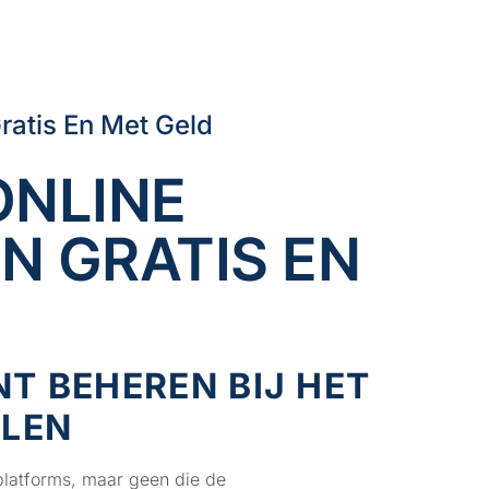
ratis En Met Geld
ONLINE
N GRATIS EN
T BEHEREN BIJ HET
LLEN
platforms, maar geen die de