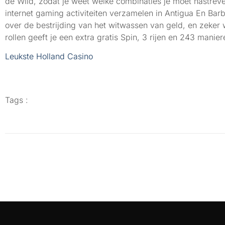
de Wild, zodat je weet welke combinaties je moet nastreve
internet gaming activiteiten verzamelen in Antigua En Ba
over de bestrijding van het witwassen van geld, en zeker 
rollen geeft je een extra gratis Spin, 3 rijen en 243 manie
Leukste Holland Casino
Tags :