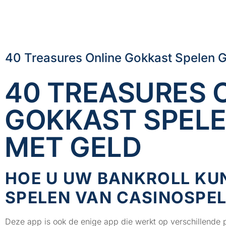
40 Treasures Online Gokkast Spelen G
40 TREASURES 
GOKKAST SPELE
MET GELD
HOE U UW BANKROLL KUN
SPELEN VAN CASINOSPE
Deze app is ook de enige app die werkt op verschillende 