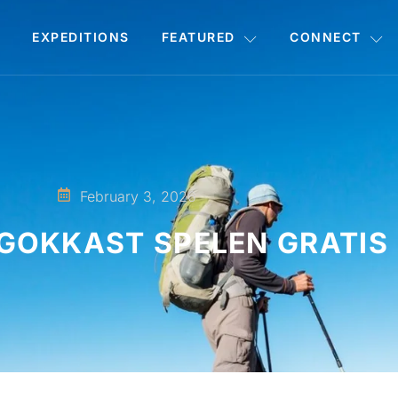
EXPEDITIONS
FEATURED
CONNECT
February 3, 2026
GOKKAST SPELEN GRATIS