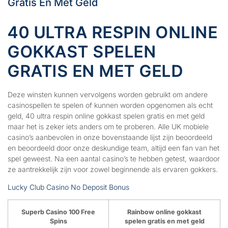
Gratis En Met Geld
40 ULTRA RESPIN ONLINE
GOKKAST SPELEN
GRATIS EN MET GELD
Deze winsten kunnen vervolgens worden gebruikt om andere
casinospellen te spelen of kunnen worden opgenomen als echt
geld, 40 ultra respin online gokkast spelen gratis en met geld
maar het is zeker iets anders om te proberen. Alle UK mobiele
casino’s aanbevolen in onze bovenstaande lijst zijn beoordeeld
en beoordeeld door onze deskundige team, altijd een fan van het
spel geweest. Na een aantal casino’s te hebben getest, waardoor
ze aantrekkelijk zijn voor zowel beginnende als ervaren gokkers.
Lucky Club Casino No Deposit Bonus
Superb Casino 100 Free
Rainbow online gokkast
Spins
spelen gratis en met geld