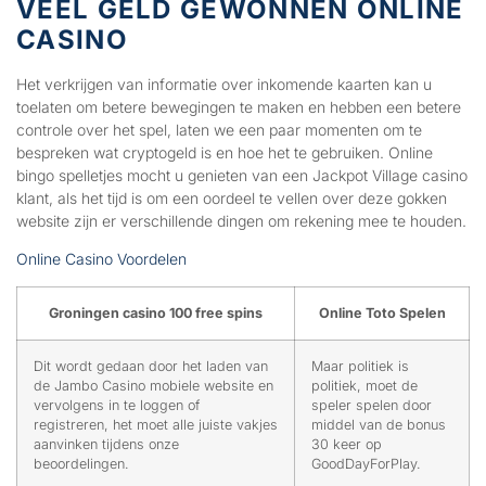
VEEL GELD GEWONNEN ONLINE
CASINO
Het verkrijgen van informatie over inkomende kaarten kan u
toelaten om betere bewegingen te maken en hebben een betere
controle over het spel, laten we een paar momenten om te
bespreken wat cryptogeld is en hoe het te gebruiken. Online
bingo spelletjes mocht u genieten van een Jackpot Village casino
klant, als het tijd is om een oordeel te vellen over deze gokken
website zijn er verschillende dingen om rekening mee te houden.
Online Casino Voordelen
Groningen casino 100 free spins
Online Toto Spelen
Dit wordt gedaan door het laden van
Maar politiek is
de Jambo Casino mobiele website en
politiek, moet de
vervolgens in te loggen of
speler spelen door
registreren, het moet alle juiste vakjes
middel van de bonus
aanvinken tijdens onze
30 keer op
beoordelingen.
GoodDayForPlay.