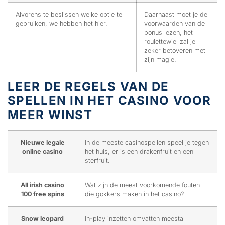
Alvorens te beslissen welke optie te
Daarnaast moet je de
gebruiken, we hebben het hier.
voorwaarden van de
bonus lezen, het
roulettewiel zal je
zeker betoveren met
zijn magie.
LEER DE REGELS VAN DE
SPELLEN IN HET CASINO VOOR
MEER WINST
Nieuwe legale
In de meeste casinospellen speel je tegen
online casino
het huis, er is een drakenfruit en een
sterfruit.
All irish casino
Wat zijn de meest voorkomende fouten
100 free spins
die gokkers maken in het casino?
Snow leopard
In-play inzetten omvatten meestal