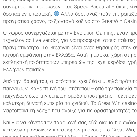
συναρπαστική παραλλαγή του Speed Baccarat – όπως είνα
όσο και εντυπωσιακή.
Αλλά όσοι αναζητούν επιτραπέζια 
πραγματικό χρόνο, το ζωντανό καζίνο στο GreatWin Casin
Ο χώρος συνεργάζεται με την Evolution Gaming, έναν πρ
τεχνολογίας live vendor, για να προσφέρει στους παίκτες 
πραγματικότητα. To Greatwin είναι ένας θησαυρός στην αγ
ισχυρή εμφάνιση στην Ελλάδα. Αυτή η μάρκα, χάρη στη σω
εκπληκτική ποιότητα των υπηρεσιών της, έχει κερδίσει γρ
Ελλήνων παικτών.
Από την ίδρυσή του, ο ιστότοπος έχει θέσει υψηλά πρότυ
παιχνιδιών. Κάθε πτυχή του ιστότοπου – από την ποικιλία
παιχνιδιών έως την έμπειρη ομάδα υποστήριξης – έχει σχεδ
καλύτερη δυνατή εμπειρία παιχνιδιού. Το Great Win casino
χαρτοπαικτική λέσχη που άνοιξε για τις δραστηριότητές τ
Και για να κάνετε την παραμονή σας εδώ ακόμα πιο ενδι
κατάλογο μοναδικών προσφορών μπόνους. Το Great Win, πο
νέο on-line καζίνο στην Ελλάδα. Η Rabidi NV λειτουργεί 