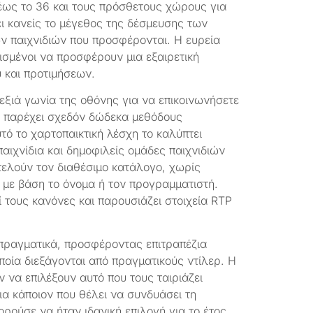
0 έως το 36 και τους πρόσθετους χώρους για
ι κανείς το μέγεθος της δέσμευσης των
των παιχνιδιών που προσφέρονται. Η ευρεία
σισμένοι να προσφέρουν μια εξαιρετική
υ και προτιμήσεων.
εξιά γωνία της οθόνης για να επικοινωνήσετε
ν παρέχει σχεδόν δώδεκα μεθόδους
τό το χαρτοπαικτική λέσχη το καλύπτει
παιχνίδια και δημοφιλείς ομάδες παιχνιδιών
τελούν τον διαθέσιμο κατάλογο, χωρίς
 με βάση το όνομα ή τον προγραμματιστή.
ί τους κανόνες και παρουσιάζει στοιχεία RTP
ι πραγματικά, προσφέροντας επιτραπέζια
ποία διεξάγονται από πραγματικούς ντίλερ. Η
ύν να επιλέξουν αυτό που τους ταιριάζει
ια κάποιον που θέλει να συνδυάσει τη
ορούσε να ήταν ιδανική επιλογή για το έτος