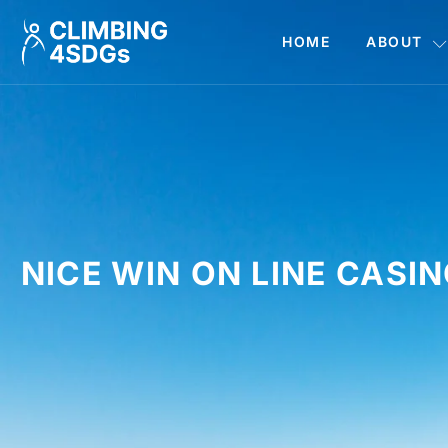
HOME
ABOUT
NICE WIN ON LINE CAS