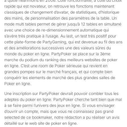
a quitté néanmoins en 2006. Côté fonctionnalité, à côté du choix
rapide qui est novateur, on retrouve les fonctions maintenant
classiques de changement d’avatar, de statistiques, d’historique
des mains, de personnalisation des paramètres de la table. Un
mode multi tables permet de gérer jusqu’à 12 tables en simultané
avec une choice de re-dimensionnement automatique qui
s’avère très pratique à l’usage. Au last, un test très positif pour
cette plate-forme de PartyGaming, qui est devenue au fil des ans
et des améliorations successives une des valeurs sûres du
monde du poker en ligne. PartyPoker se place sur la 3ème
marche du podium du ranking des meilleurs websites de poker
en ligne. C’est une room de Poker sérieuse qui revient en
grandes pompes sur le marché français, et qui compte bien
conquérir les elements de marché des plus grandes salles de
Poker en ligne.
Une inscription sur PartyPoker devrait pouvoir combler tous les
adeptes du poker en ligne. PartyPoker cherche tant bien que mal
à se faire parmi l’univers des jeux en ligne. Si vous envisager
d’ouvrir un compte, mais que vous ne connaissez pas grand
selected de ce bookmaker, notre rédaction a pu réaliser un avis
détaillé sur le web site de poker en ligne.