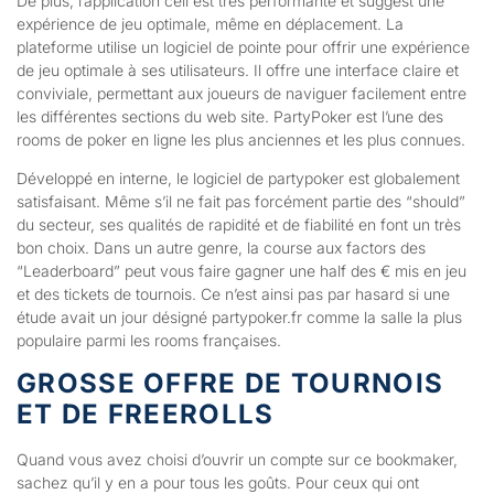
De plus, l’application cell est très performante et suggest une
expérience de jeu optimale, même en déplacement. La
plateforme utilise un logiciel de pointe pour offrir une expérience
de jeu optimale à ses utilisateurs. Il offre une interface claire et
conviviale, permettant aux joueurs de naviguer facilement entre
les différentes sections du web site. PartyPoker est l’une des
rooms de poker en ligne les plus anciennes et les plus connues.
Développé en interne, le logiciel de partypoker est globalement
satisfaisant. Même s’il ne fait pas forcément partie des “should”
du secteur, ses qualités de rapidité et de fiabilité en font un très
bon choix. Dans un autre genre, la course aux factors des
“Leaderboard” peut vous faire gagner une half des € mis en jeu
et des tickets de tournois. Ce n’est ainsi pas par hasard si une
étude avait un jour désigné partypoker.fr comme la salle la plus
populaire parmi les rooms françaises.
GROSSE OFFRE DE TOURNOIS
ET DE FREEROLLS
Quand vous avez choisi d’ouvrir un compte sur ce bookmaker,
sachez qu’il y en a pour tous les goûts. Pour ceux qui ont