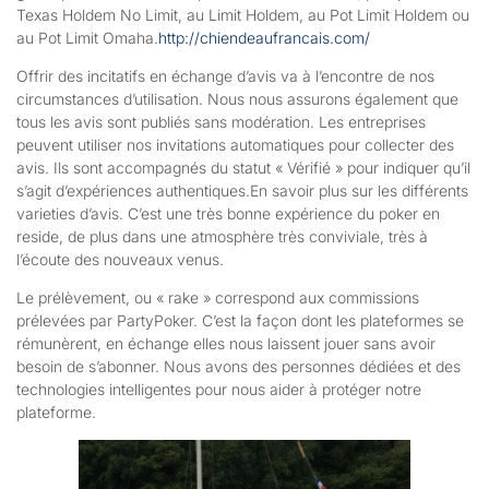
Texas Holdem No Limit, au Limit Holdem, au Pot Limit Holdem ou
au Pot Limit Omaha.
http://chiendeaufrancais.com/
Offrir des incitatifs en échange d’avis va à l’encontre de nos
circumstances d’utilisation. Nous nous assurons également que
tous les avis sont publiés sans modération. Les entreprises
peuvent utiliser nos invitations automatiques pour collecter des
avis. Ils sont accompagnés du statut « Vérifié » pour indiquer qu’il
s’agit d’expériences authentiques.En savoir plus sur les différents
varieties d’avis. C’est une très bonne expérience du poker en
reside, de plus dans une atmosphère très conviviale, très à
l’écoute des nouveaux venus.
Le prélèvement, ou « rake » correspond aux commissions
prélevées par PartyPoker. C’est la façon dont les plateformes se
rémunèrent, en échange elles nous laissent jouer sans avoir
besoin de s’abonner. Nous avons des personnes dédiées et des
technologies intelligentes pour nous aider à protéger notre
plateforme.