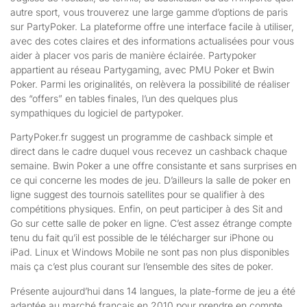
autre sport, vous trouverez une large gamme d’options de paris
sur PartyPoker. La plateforme offre une interface facile à utiliser,
avec des cotes claires et des informations actualisées pour vous
aider à placer vos paris de manière éclairée. Partypoker
appartient au réseau Partygaming, avec PMU Poker et Bwin
Poker. Parmi les originalités, on relèvera la possibilité de réaliser
des “offers” en tables finales, l’un des quelques plus
sympathiques du logiciel de partypoker.
PartyPoker.fr suggest un programme de cashback simple et
direct dans le cadre duquel vous recevez un cashback chaque
semaine. Bwin Poker a une offre consistante et sans surprises en
ce qui concerne les modes de jeu. D’ailleurs la salle de poker en
ligne suggest des tournois satellites pour se qualifier à des
compétitions physiques. Enfin, on peut participer à des Sit and
Go sur cette salle de poker en ligne. C’est assez étrange compte
tenu du fait qu’il est possible de le télécharger sur iPhone ou
iPad. Linux et Windows Mobile ne sont pas non plus disponibles
mais ça c’est plus courant sur l’ensemble des sites de poker.
Présente aujourd’hui dans 14 langues, la plate-forme de jeu a été
adaptée au marché français en 2010 pour prendre en compte