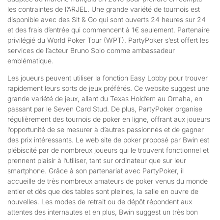
les contraintes de l’ARJEL. Une grande variété de tournois est
disponible avec des Sit & Go qui sont ouverts 24 heures sur 24
et des frais d’entrée qui commencent à 1€ seulement. Partenaire
privilégié du World Poker Tour (WPT), PartyPoker s’est offert les
services de l’acteur Bruno Solo comme ambassadeur
emblématique.
Les joueurs peuvent utiliser la fonction Easy Lobby pour trouver
rapidement leurs sorts de jeux préférés. Ce website suggest une
grande variété de jeux, allant du Texas Hold’em au Omaha, en
passant par le Seven Card Stud. De plus, PartyPoker organise
régulièrement des tournois de poker en ligne, offrant aux joueurs
l’opportunité de se mesurer à d’autres passionnés et de gagner
des prix intéressants. Le web site de poker proposé par Bwin est
plébiscité par de nombreux joueurs qui le trouvent fonctionnel et
prennent plaisir à l’utiliser, tant sur ordinateur que sur leur
smartphone. Grâce à son partenariat avec PartyPoker, il
accueille de très nombreux amateurs de poker venus du monde
entier et dès que des tables sont pleines, la salle en ouvre de
nouvelles. Les modes de retrait ou de dépôt répondent aux
attentes des internautes et en plus, Bwin suggest un très bon