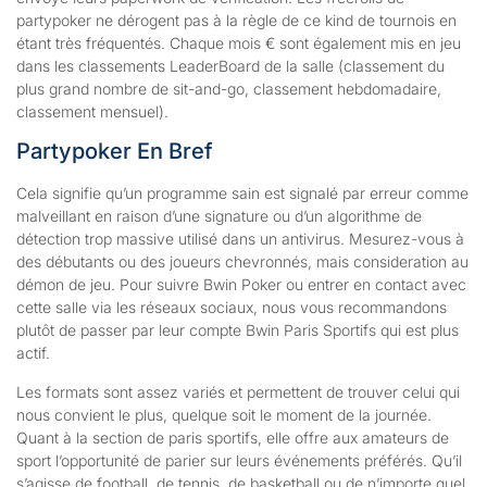
partypoker ne dérogent pas à la règle de ce kind de tournois en
étant très fréquentés. Chaque mois € sont également mis en jeu
dans les classements LeaderBoard de la salle (classement du
plus grand nombre de sit-and-go, classement hebdomadaire,
classement mensuel).
Partypoker En Bref
Cela signifie qu’un programme sain est signalé par erreur comme
malveillant en raison d’une signature ou d’un algorithme de
détection trop massive utilisé dans un antivirus. Mesurez-vous à
des débutants ou des joueurs chevronnés, mais consideration au
démon de jeu. Pour suivre Bwin Poker ou entrer en contact avec
cette salle via les réseaux sociaux, nous vous recommandons
plutôt de passer par leur compte Bwin Paris Sportifs qui est plus
actif.
Les formats sont assez variés et permettent de trouver celui qui
nous convient le plus, quelque soit le moment de la journée.
Quant à la section de paris sportifs, elle offre aux amateurs de
sport l’opportunité de parier sur leurs événements préférés. Qu’il
s’agisse de football, de tennis, de basketball ou de n’importe quel