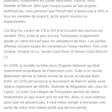
paiement, notamment les cartes bancaires, PayPal, Skrill,
Neteller et Bitcoin. Bien que chaque joueur ait ses propres
préférences, nous pensons que PartyPoker a beaucoup à offrir à
tous les varieties de joueurs, qu’ils soient novices ou
expérimentés.
Les Buy-ins varient de 2 € à 100 € et incluent des tournois six-
handed, PKO, turbo et plus encore. Partypoker a également
ajouté un client exclusif pour les utilisateurs de Mac. Les parties
offertes incluent toutes les variantes en Texas Hold’em, Pot-Limit
Omaha, Omaha Hi-Lo, Seven-Card Stud, et Seven-Card Stud Hi-
Lo.
En 2006, la société rachète alors Ongame Network qui était
notamment propriétaire de Pokerroom.com. Suite à ce rachat,
Betandwin décide la même année de lancer la marque Bwin.
Enfin, en 2010 est annoncé le lancement de Bwin.fr après avoir
obtenu l’agrément de l’ARJEL (Autorité de Régulation des Jeux En
Ligne). Le Cash Out intégral de Partypoker permet de retirer
entièrement un pari avant qu’il ne soit fini. Ainsi, si vous estimez
qu’un pari ne passera pas, il vaut mieux songer à encaisser une
partie de votre mise initiale plutôt que de tout perdre.