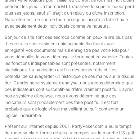
pendant les jeux. Un tournoi MTT s’achève lorsque le joueur perd
tous ses jetons, sauf s’il s’agit d’un rebuy ou d’une inscription.
Naturellement, ce sort de tournoi se joue jusqu’à la table finale
avec seulement deux individuals comme vainqueurs.
Bonjour ce site sont des escrocs comme on peux le lire plus bas
.Les retraits sont casiment unimaginable.Ils disent avoir
enregistré vos documents mais il enregistre pas votre RIB pour
vous dépouillé.Je vous déconseille fortement ce website. Toutes
les fonctions indispensables sont présentes, notamment
statistiques. La navigation est l’un des points forts et il est
potential de sauvegarder un historique de ses mains sur le disque
dur. D’après notre système d’analyse, nous avons déterminé que
ces indicateurs sont susceptibles d’être vraiment positifs. D’après
notre système d’analyse, nous avons déterminé que ces
indicateurs sont probablement des fake positifs. Il est fort
probable que ce logiciel soit malveillant ou qu’il contienne un
logiciel indésirable.
Présent sur Internet depuis 2001, PartyPoker.com a eu le temps
de roder sa plate-forme de jeux, y compris sur le marché US qu’il