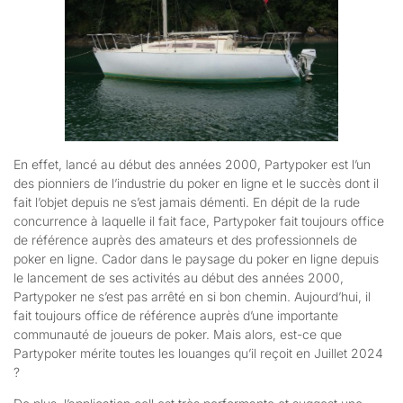
En effet, lancé au début des années 2000, Partypoker est l’un
des pionniers de l’industrie du poker en ligne et le succès dont il
fait l’objet depuis ne s’est jamais démenti. En dépit de la rude
concurrence à laquelle il fait face, Partypoker fait toujours office
de référence auprès des amateurs et des professionnels de
poker en ligne. Cador dans le paysage du poker en ligne depuis
le lancement de ses activités au début des années 2000,
Partypoker ne s’est pas arrêté en si bon chemin. Aujourd’hui, il
fait toujours office de référence auprès d’une importante
communauté de joueurs de poker. Mais alors, est-ce que
Partypoker mérite toutes les louanges qu’il reçoit en Juillet 2024
?