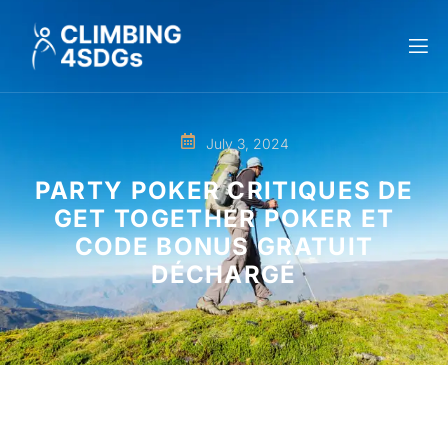
July 3, 2024
PARTY POKER CRITIQUES DE
GET TOGETHER POKER ET
CODE BONUS GRATUIT
DÉCHARGÉ