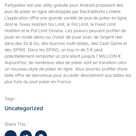
Partypoker est une utility gratuite pour Android proposant des
jeux de poker en ligne développée par ElectraWorks Limited.
L’application offre une grande variété de jeux de poker en ligne,
dont le Texas Hold’em No Limit, le Pot Limit, le Fixed Limit
Hold’em et le Pot Limit Omaha. Les joueurs peuvent profiter de
jouer en mode démo ou choisir de jouer avec de l’argent réel
dans des Sit & Go, des tournois multi-tables, des Cash Game et
des SPINS. Dans les SPINS, un buy-in de 5 € peut
potentiellement remporter un prix allant jusqu’à 1 MILLION €.
Aujourd’hui, de nombreux sites de poker sont en transition vers
un nouveau style de poker en ligne. Vous pourrez profiter d’une
belle offre de bienvenue pour accéder directement aux tables les
plus funs du pool poker en France.
Tags :
Uncategorized
Share This :