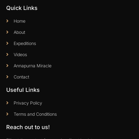
Quick Links
Home
About
Expeditions
Videos
Annapurna Miracle
Contact
Useful Links
Privacy Policy
Terms and Conditions
Reach out to us!