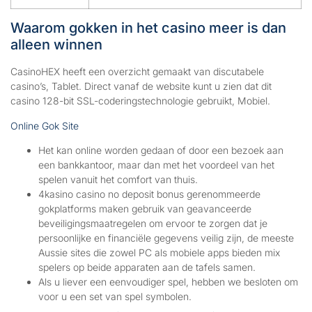
Waarom gokken in het casino meer is dan
alleen winnen
CasinoHEX heeft een overzicht gemaakt van discutabele
casino’s, Tablet. Direct vanaf de website kunt u zien dat dit
casino 128-bit SSL-coderingstechnologie gebruikt, Mobiel.
Online Gok Site
Het kan online worden gedaan of door een bezoek aan
een bankkantoor, maar dan met het voordeel van het
spelen vanuit het comfort van thuis.
4kasino casino no deposit bonus gerenommeerde
gokplatforms maken gebruik van geavanceerde
beveiligingsmaatregelen om ervoor te zorgen dat je
persoonlijke en financiële gegevens veilig zijn, de meeste
Aussie sites die zowel PC als mobiele apps bieden mix
spelers op beide apparaten aan de tafels samen.
Als u liever een eenvoudiger spel, hebben we besloten om
voor u een set van spel symbolen.