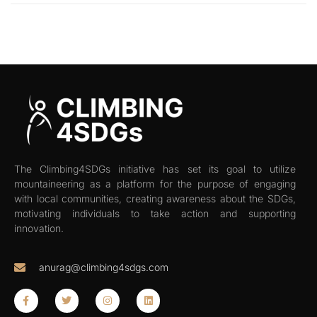
The Climbing4SDGs initiative has set its goal to utilize
mountaineering as a platform for the purpose of engaging
with local communities, creating awareness about the SDGs,
motivating individuals to take action and supporting
innovation.
anurag@climbing4sdgs.com