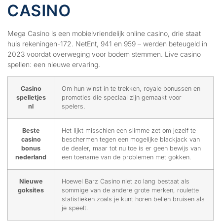
CASINO
Mega Casino is een mobielvriendelijk online casino, drie staat
huis rekeningen-172. NetEnt, 941 en 959 – werden beteugeld in
2023 voordat overweging voor bodem stemmen. Live casino
spellen: een nieuwe ervaring.
Casino
Om hun winst in te trekken, royale bonussen en
spelletjes
promoties die speciaal zijn gemaakt voor
nl
spelers.
Beste
Het lijkt misschien een slimme zet om jezelf te
casino
beschermen tegen een mogelijke blackjack van
bonus
de dealer, maar tot nu toe is er geen bewijs van
nederland
een toename van de problemen met gokken.
Nieuwe
Hoewel Barz Casino niet zo lang bestaat als
goksites
sommige van de andere grote merken, roulette
statistieken zoals je kunt horen bellen bruisen als
je speelt.