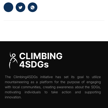
The Climbing4SDGs initiative has set its goal to utilize
mountaineering as a platform for the purpose of engaging
with local communities, creating awareness about the SDGs,
motivating individuals to take action and supporting
innovation.