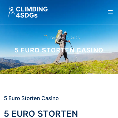
February 3, 2026
5 EURO STORTEN CASINO
5 Euro Storten Casino
5 EURO STORTEN