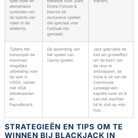
spell boek en
bekende slots zoals
starters.
elementaire
Divine Fortune &
symbolen van
Narcos tot
de laatste vier
exclusieve spellen
rollen in de
die speciaal voor
wildernis.
FanDuel zijn
gemaakt.
Tijdens het
De opwinding van
Jack gebruikte de
bonusspel-de
het spelen van
tool om groteeffect
maximaal
casino spellen.
om de toorn van
mogelijke
de reus te
uitbetaling voor
ontsnappen, de
de spin is
mijne is uit van de
x1000, samen
Commissie
met VISA
vanwege een
debetkaarten
kapotte tuner en ik
en
kan niet wachten
Paysafecard.
tot ik sluit op mijn
huis.
STRATEGIEËN EN TIPS OM TE
WINNEN BIJ BLACKJACK IN