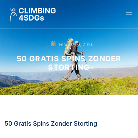
February 3, 2026
50 GRATIS SPINS ZONDER
STORTING
50 Gratis Spins Zonder Storting