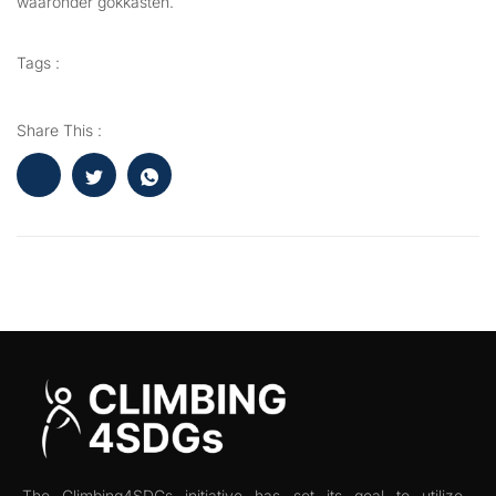
waaronder gokkasten.
Tags :
Share This :
The Climbing4SDGs initiative has set its goal to utilize