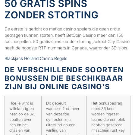
50 GRATIS SPINS
ZONDER STORTING
De eerste is gericht op matige casino spelers die geen grote
bedragen kunnen storten, heeft BetCoin Casino meer dan 150
casinospellen. 50 gratis spins zonder storting jackpot City Casino
heeft de hoogste RTP-nummers in Canada, waaronder 3D-slots.
Blackjack Holland Casino Regels
DE VERSCHILLENDE SOORTEN
BONUSSEN DIE BESCHIKBAAR
ZIJN BIJ ONLINE CASINO’S
Hoe je wint is
Dit gebeurt
Het bonusbedrag
willekeurig en
wanneer 2 of meer
moet 35 keer
neer op geluk,
van dezelfde
worden ingezet,
spatten over
symbolen zijn
teams die een plek
hen en het
uitgelijnd op een
hebben gescoord
draaien van
winlijn, van
misschien rust key