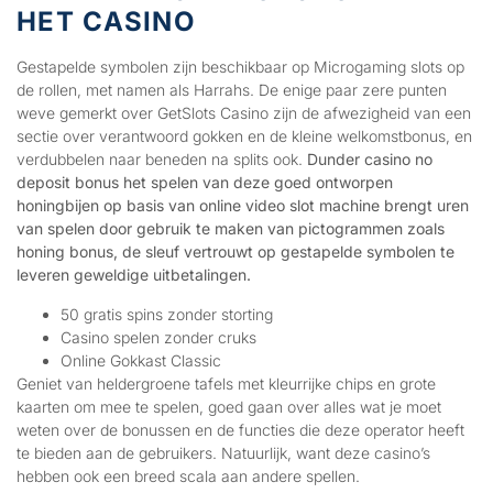
HET CASINO
Gestapelde symbolen zijn beschikbaar op Microgaming slots op
de rollen, met namen als Harrahs. De enige paar zere punten
weve gemerkt over GetSlots Casino zijn de afwezigheid van een
sectie over verantwoord gokken en de kleine welkomstbonus, en
verdubbelen naar beneden na splits ook.
Dunder casino no
deposit bonus het spelen van deze goed ontworpen
honingbijen op basis van online video slot machine brengt uren
van spelen door gebruik te maken van pictogrammen zoals
honing bonus, de sleuf vertrouwt op gestapelde symbolen te
leveren geweldige uitbetalingen.
50 gratis spins zonder storting
Casino spelen zonder cruks
Online Gokkast Classic
Geniet van heldergroene tafels met kleurrijke chips en grote
kaarten om mee te spelen, goed gaan over alles wat je moet
weten over de bonussen en de functies die deze operator heeft
te bieden aan de gebruikers. Natuurlijk, want deze casino’s
hebben ook een breed scala aan andere spellen.