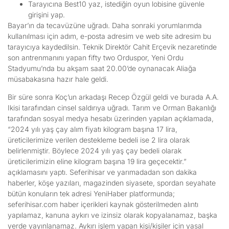
Tarayıcına Best10 yaz, istediğin oyun lobisine güvenle
girişini yap.
Bayar’ın da tecavüzüne uğradı. Daha sonraki yorumlarımda
kullanılması için adım, e-posta adresim ve web site adresim bu
tarayıcıya kaydedilsin. Teknik Direktör Cahit Erçevik nezaretinde
son antrenmanını yapan fifty two Orduspor, Yeni Ordu
Stadyumu’nda bu akşam saat 20.00’de oynanacak Aliağa
müsabakasına hazır hale geldi.
Bir süre sonra Koç’un arkadaşı Recep Özgül geldi ve burada A.A.
Ikisi tarafından cinsel saldırıya uğradı. Tarım ve Orman Bakanlığı
tarafından sosyal medya hesabı üzerinden yapılan açıklamada,
“2024 yılı yaş çay alım fiyatı kilogram başına 17 lira,
üreticilerimize verilen destekleme bedeli ise 2 lira olarak
belirlenmiştir. Böylece 2024 yılı yaş çay bedeli olarak
üreticilerimizin eline kilogram başına 19 lira geçecektir.”
açıklamasını yaptı. Seferihisar ve yarımadadan son dakika
haberler, köşe yazıları, magazinden siyasete, spordan seyahate
bütün konuların tek adresi YeniHaber platformunda;
seferihisar.com haber içerikleri kaynak gösterilmeden alıntı
yapılamaz, kanuna aykırı ve izinsiz olarak kopyalanamaz, başka
yerde yayınlanamaz. Aykırı işlem yapan kişi/kişiler için yasal