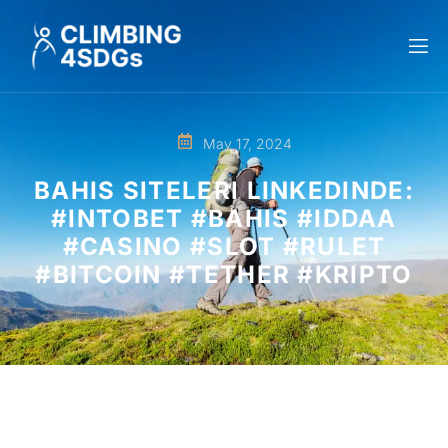
May 17, 2024
BAHIS SITELERI LINKEDINDE:
#INTOBET #BAHIS #IDDAA
#CASINO #SLOT #RULET
#BITCOIN #TETHER #KRIPTO