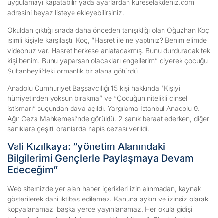
uygulamayı kapatabilir yada ayarlardan kureselakdeniz.com
adresini beyaz listeye ekleyebilirsiniz.
Okuldan çıktığı sırada daha önceden tanışıklığı olan Oğuzhan Koç
isimli kişiyle karşılaştı. Koç, “Hasret ile ne yaptınız? Benim elimde
videonuz var. Hasret herkese anlatacakmış. Bunu durduracak tek
kişi benim. Bunu yaparsan olacakları engellerim” diyerek çocuğu
Sultanbeyli’deki ormanlık bir alana götürdü.
Anadolu Cumhuriyet Başsavcılığı 15 kişi hakkında “Kişiyi
hürriyetinden yoksun bırakma” ve “Çocuğun nitelikli cinsel
istismarı” suçundan dava açıldı. Yargılama İstanbul Anadolu 9.
Ağır Ceza Mahkemesi’nde görüldü. 2 sanık beraat ederken, diğer
sanıklara çeşitli oranlarda hapis cezası verildi.
Vali Kızılkaya: “yönetim Alanındaki
Bilgilerimi Gençlerle Paylaşmaya Devam
Edeceğim”
Web sitemizde yer alan haber içerikleri izin alınmadan, kaynak
gösterilerek dahi iktibas edilemez. Kanuna aykırı ve izinsiz olarak
kopyalanamaz, başka yerde yayınlanamaz. Her okula gidişi