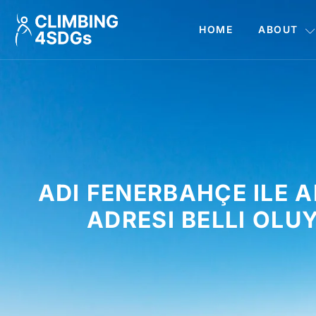
HOME
ABOUT
ADI FENERBAHÇE ILE 
ADRESI BELLI OLU