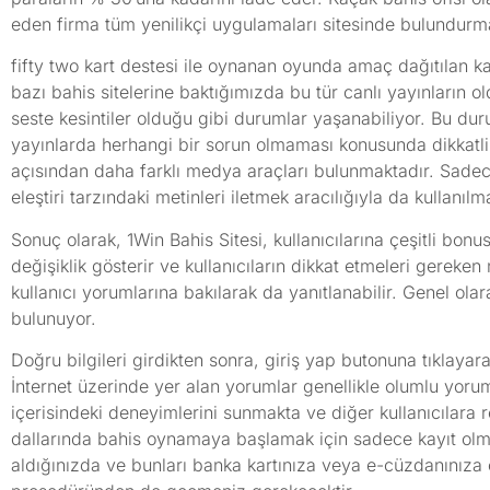
eden firma tüm yenilikçi uygulamaları sitesinde bulundurm
fifty two kart destesi ile oynanan oyunda amaç dağıtılan ka
bazı bahis sitelerine baktığımızda bu tür canlı yayınların ol
seste kesintiler olduğu gibi durumlar yaşanabiliyor. Bu dur
yayınlarda herhangi bir sorun olmaması konusunda dikkatl
açısından daha farklı medya araçları bulunmaktadır. Sadec
eleştiri tarzındaki metinleri iletmek aracılığıyla da kullanılm
Sonuç olarak, 1Win Bahis Sitesi, kullanıcılarına çeşitli bon
değişiklik gösterir ve kullanıcıların dikkat etmeleri gereken
kullanıcı yorumlarına bakılarak da yanıtlanabilir. Genel ola
bulunuyor.
Doğru bilgileri girdikten sonra, giriş yap butonuna tıklayar
İnternet üzerinde yer alan yorumlar genellikle olumlu yoruml
içerisindeki deneyimlerini sunmakta ve diğer kullanıcılara 
dallarında bahis oynamaya başlamak için sadece kayıt olma
aldığınızda ve bunları banka kartınıza veya e-cüzdanınıza