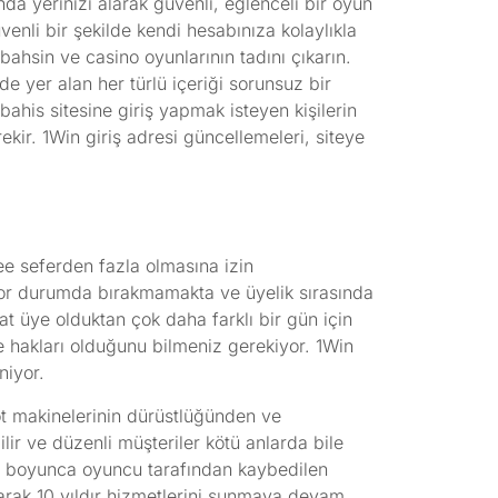
nda yerinizi alarak güvenli, eğlenceli bir oyun
venli bir şekilde kendi hesabınıza kolaylıkla
e bahsin ve casino oyunlarının tadını çıkarın.
de yer alan her türlü içeriği sorunsuz bir
ahis sitesine giriş yapmak isteyen kişilerin
erekir. 1Win giriş adresi güncellemeleri, siteye
ree seferden fazla olmasına izin
 zor durumda bırakmamakta ve üyelik sırasında
t üye olduktan çok daha farklı bir gün için
 hakları olduğunu bilmeniz gerekiyor. 1Win
niyor.
slot makinelerinin dürüstlüğünden ve
r ve düzenli müşteriler kötü anlarda bile
fta boyunca oyuncu tarafından kaybedilen
larak 10 yıldır hizmetlerini sunmaya devam