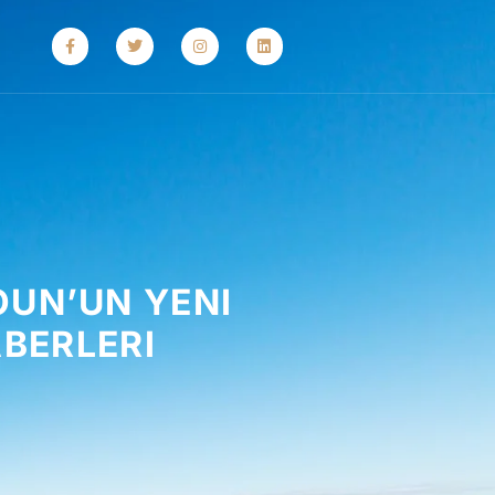
OUN’UN YENI
ABERLERI