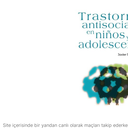
Site içerisinde bir yandan canlı olarak maçları takip ederke