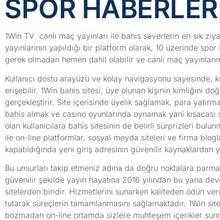
SPOR HABERLER
1Win TV canlı maç yayınları ile bahis severlerin en sık ziyar
yayınlarının yapıldığı bir platform olarak, 10 üzerinde spor
gerek olmadan hemen dahil olabilir ve canlı maç yayınlarını 
Kullanıcı dostu arayüzü ve kolay navigasyonu sayesinde, kul
erişebilir. 1Win bahis sitesi, üye olunan kişinin kimliğini 
gerçekleştirir. Site içerisinde üyelik sağlamak, para yatı
bahis almak ve casino oyunlarında oynamak yani kısacası site 
olan kullanıcılara bahis sitesinin de belirli sürprizleri bul
ile on-line platformlar, sosyal meyda siteleri ve firma bloglar
kapatıldığında yeni giriş adresinin güvenilir kaynaklardan y
Bu unsurları takip etmeniz adına da doğru noktalara parmak
güvenilir şekilde yayın hayatına 2016 yılından bu yana dev
sitelerden biridir. Hizmetlerini sunarken kaliteden ödün 
tutarak süreçlerin tamamlanmasını sağlamaktadır. 1Win site
bozmadan on-line ortamda sizlere muhteşem içerikler su