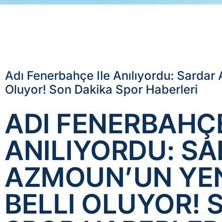
Adı Fenerbahçe Ile Anılıyordu: Sardar 
Oluyor! Son Dakika Spor Haberleri
ADI FENERBAHÇE
ANILIYORDU: S
AZMOUN’UN YEN
BELLI OLUYOR! 