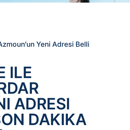
Azmoun’un Yeni Adresi Belli
 ILE
ARDAR
I ADRESI
SON DAKIKA