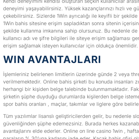
Kendi deneyimini kendisi oluşturan seçkin kullanıcılar arası
deneyimi yaşayabilirsiniz. Yüksek kazançlarınızı hızlı ve gü
çekebilirsiniz. Sizlerde 1Win ayrıcalığı ile keyifli bir şekild
1Win bahis sitesine erişim sapladıktan sonra sitenin içerisin
şekilde kullanma imkanına sahip olursunuz. Bu nedenle de b
kullanıcı adı ve şifre bilgileri ile siteye erişim sağlaması g
erişim sağlamak isteyen kullanıcılar için oldukça önemlidir.
WIN AVANTAJLARI
İşlemleriniz belirlenen limitlerin üzerinde günde 2 veya th
verilmemektedir. Online bahis şirketi bu konuda insanları
herhangi bir kişiden belge talebinde bulunmamaktadır. Faka
şirketin şüphe duyduğu durumlarda kişilerden belge isteme
spor bahis oranları , maçlar, takımlar ve liglere göre belirle
Tüm yazılımlar lisanslı geliştiricilerden gelir, bu nedenle 
güvenliğinden şüphe edemezsiniz. Burada herkes kazanabili
avantajlarını elde ederler. Online on line casino 1win , ha
paraların % 30’una kadarını iade eder. Kaçak bahis ofisi o