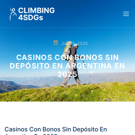
July 15, 2025
CASINOS CON BONOS SIN
DEPÓSITO EN ARGENTINA EN
2025
Casinos Con Bonos Sin Depósito En