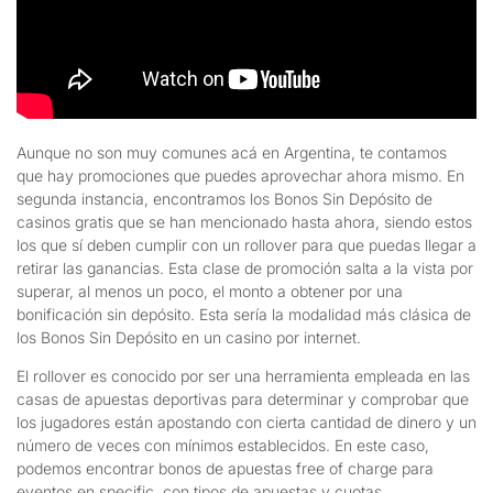
Aunque no son muy comunes acá en Argentina, te contamos
que hay promociones que puedes aprovechar ahora mismo. En
segunda instancia, encontramos los Bonos Sin Depósito de
casinos gratis que se han mencionado hasta ahora, siendo estos
los que sí deben cumplir con un rollover para que puedas llegar a
retirar las ganancias. Esta clase de promoción salta a la vista por
superar, al menos un poco, el monto a obtener por una
bonificación sin depósito. Esta sería la modalidad más clásica de
los Bonos Sin Depósito en un casino por internet.
El rollover es conocido por ser una herramienta empleada en las
casas de apuestas deportivas para determinar y comprobar que
los jugadores están apostando con cierta cantidad de dinero y un
número de veces con mínimos establecidos. En este caso,
podemos encontrar bonos de apuestas free of charge para
eventos en specific, con tipos de apuestas y cuotas