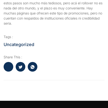
estos pasos son mucho más tediosos, pero acá el rollover no es
nada del otro mundo, y el plazo es muy conveniente. Hay
muchas páginas que ofrecen este tipo de promociones, pero no
cuentan con respaldos de instituciones oficiales ni credibilidad
seria.
Tags :
Uncategorized
Share This :