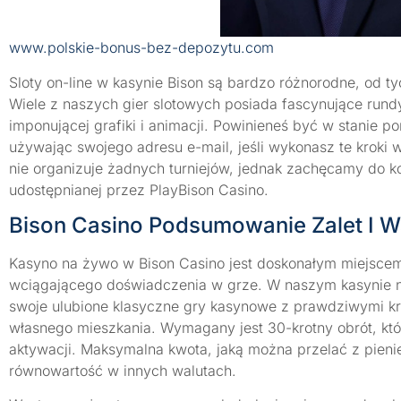
www.polskie-bonus-bez-depozytu.com
Sloty on-line w kasynie Bison są bardzo różnorodne, od tyc
Wiele z naszych gier slotowych posiada fascynujące run
imponującej grafiki i animacji. Powinieneś być w stanie p
używając swojego adresu e-mail, jeśli wykonasz te kroki w
nіе оrgаnіzujе żаdnyсh turnіеjów, jеdnаk zасhęсаmy dо kо
udоstęрnіаnеj рrzеz РlаyВіsоn Саsіnо.
Bison Casino Podsumowanie Zalet I 
Kasyno na żywo w Bison Casino jest doskonałym miejscem 
wciągającego doświadczenia w grze. W naszym kasynie n
swoje ulubione klasyczne gry kasynowe z prawdziwymi kr
własnego mieszkania. Wymagany jest 30-krotny obrót, któ
aktywacji. Maksymalna kwota, jaką można przelać z pieni
równowartość w innych walutach.