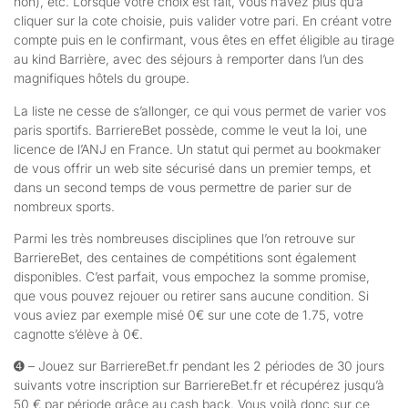
non), etc. Lorsque votre choix est fait, vous n’avez plus qu’à
cliquer sur la cote choisie, puis valider votre pari. En créant votre
compte puis en le confirmant, vous êtes en effet éligible au tirage
au kind Barrière, avec des séjours à remporter dans l’un des
magnifiques hôtels du groupe.
La liste ne cesse de s’allonger, ce qui vous permet de varier vos
paris sportifs. BarriereBet possède, comme le veut la loi, une
licence de l’ANJ en France. Un statut qui permet au bookmaker
de vous offrir un web site sécurisé dans un premier temps, et
dans un second temps de vous permettre de parier sur de
nombreux sports.
Parmi les très nombreuses disciplines que l’on retrouve sur
BarriereBet, des centaines de compétitions sont également
disponibles. C’est parfait, vous empochez la somme promise,
que vous pouvez rejouer ou retirer sans aucune condition. Si
vous aviez par exemple misé 0€ sur une cote de 1.75, votre
cagnotte s’élève à 0€.
➍ – Jouez sur BarriereBet.fr pendant les 2 périodes de 30 jours
suivants votre inscription sur BarriereBet.fr et récupérez jusqu’à
50 € par période grâce au cash back. Vous voilà donc sur ce