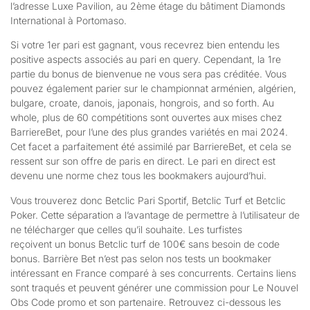
l’adresse Luxe Pavilion, au 2ème étage du bâtiment Diamonds
International à Portomaso.
Si votre 1er pari est gagnant, vous recevrez bien entendu les
positive aspects associés au pari en query. Cependant, la 1re
partie du bonus de bienvenue ne vous sera pas créditée. Vous
pouvez également parier sur le championnat arménien, algérien,
bulgare, croate, danois, japonais, hongrois, and so forth. Au
whole, plus de 60 compétitions sont ouvertes aux mises chez
BarriereBet, pour l’une des plus grandes variétés en mai 2024.
Cet facet a parfaitement été assimilé par BarriereBet, et cela se
ressent sur son offre de paris en direct. Le pari en direct est
devenu une norme chez tous les bookmakers aujourd’hui.
Vous trouverez donc Betclic Pari Sportif, Betclic Turf et Betclic
Poker. Cette séparation a l’avantage de permettre à l’utilisateur de
ne télécharger que celles qu’il souhaite. Les turfistes
reçoivent un bonus Betclic turf de 100€ sans besoin de code
bonus. Barrière Bet n’est pas selon nos tests un bookmaker
intéressant en France comparé à ses concurrents. Certains liens
sont traqués et peuvent générer une commission pour Le Nouvel
Obs Code promo et son partenaire. Retrouvez ci-dessous les