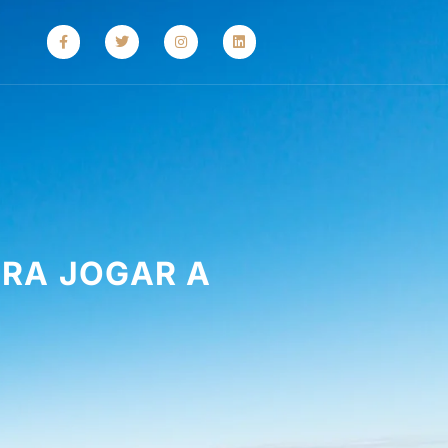
ARA JOGAR A