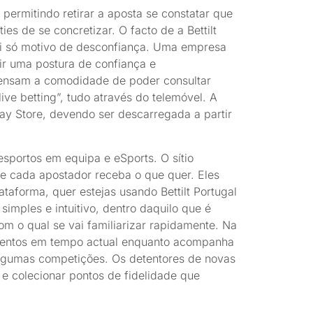
 permitindo retirar a aposta se constatar que
es de se concretizar. O facto de a Bettilt
 si só motivo de desconfiança. Uma empresa
ir uma postura de confiança e
spensam a comodidade de poder consultar
ive betting”, tudo através do telemóvel. A
lay Store, devendo ser descarregada a partir
esportos em equipa e eSports. O sítio
e cada apostador receba o que quer. Eles
taforma, quer estejas usando Bettilt Portugal
imples e intuitivo, dentro daquilo que é
om o qual se vai familiarizar rapidamente. Na
timentos em tempo actual enquanto acompanha
algumas competições. Os detentores de novas
e colecionar pontos de fidelidade que