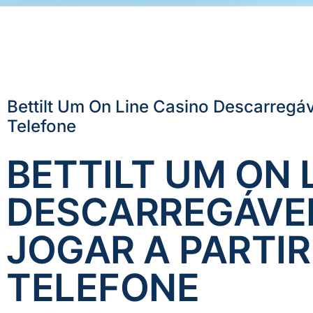
Bettilt Um On Line Casino Descarregáv
Telefone
BETTILT UM ON 
DESCARREGÁVE
JOGAR A PARTIR
TELEFONE