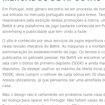
Em Portugal, este género encontra-se em processo de ho
sua entrada no mercado português estará para breve. Tai
responsáveis pela exibição destas promoções à marca, um
Bettilt é uma plataforma de jogo bastante conhecida em P
advertising e publicidade que tem vindo a fazer.
O sítio é conhecido por seus serviços de jogos esportivos 
nesta revisão interativa do Bettilt. As máquinas e o monta
administração do estabelecimento de jogo. Os termos e 
publicados no gabinete pessoal. Na Bettilt vai encontrar 
seja com o bônus de primeiro depósito (500€) e ainda mai
depositos. Se desejar usufruir ao máximo da oferta incial
1000€, deve cumprir o rollover de cada bônus em 30 d
nossos utilizadores, já que pensamos dar uma almofada de
casa.
Mas o design não é certamente um problema numa casa de
ter licença para operar em Portugal. Não faltam casas de