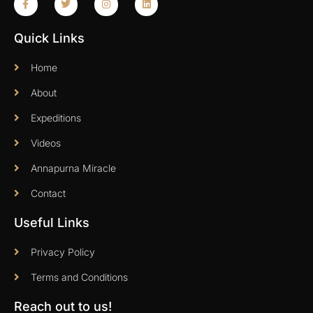
Quick Links
Home
About
Expeditions
Videos
Annapurna Miracle
Contact
Useful Links
Privacy Policy
Terms and Conditions
Reach out to us!