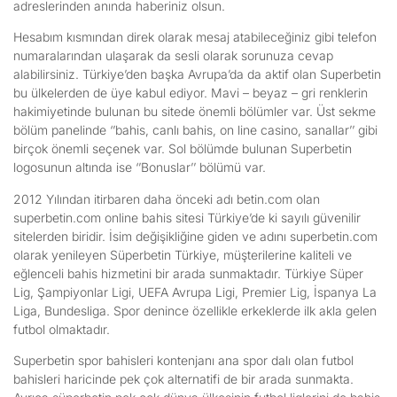
adreslerinden anında haberiniz olsun.
Hesabım kısmından direk olarak mesaj atabileceğiniz gibi telefon
numaralarından ulaşarak da sesli olarak sorunuza cevap
alabilirsiniz. Türkiye’den başka Avrupa’da da aktif olan Superbetin
bu ülkelerden de üye kabul ediyor. Mavi – beyaz – gri renklerin
hakimiyetinde bulunan bu sitede önemli bölümler var. Üst sekme
bölüm panelinde ‘’bahis, canlı bahis, on line casino, sanallar’’ gibi
birçok önemli seçenek var. Sol bölümde bulunan Superbetin
logosunun altında ise ‘’Bonuslar’’ bölümü var.
2012 Yılından itirbaren daha önceki adı betin.com olan
superbetin.com online bahis sitesi Türkiye’de ki sayılı güvenilir
sitelerden biridir. İsim değişikliğine giden ve adını superbetin.com
olarak yenileyen Süperbetin Türkiye, müşterilerine kaliteli ve
eğlenceli bahis hizmetini bir arada sunmaktadır. Türkiye Süper
Lig, Şampiyonlar Ligi, UEFA Avrupa Ligi, Premier Lig, İspanya La
Liga, Bundesliga. Spor denince özellikle erkeklerde ilk akla gelen
futbol olmaktadır.
Superbetin spor bahisleri kontenjanı ana spor dalı olan futbol
bahisleri haricinde pek çok alternatifi de bir arada sunmakta.