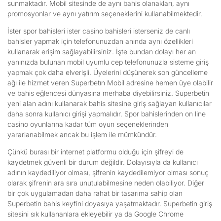
sunmaktadır. Mobil sitesinde de aynı bahis olanakları, aynı
promosyonlar ve aynı yatırım seçeneklerini kullanabilmektedir.
İster spor bahisleri ister casino bahisleri isterseniz de canlı
bahisler yapmak için telefonunuzdan anında aynı özellikleri
kullanarak erişim sağlayabilirsiniz. İşte bundan dolayı her an
yanınızda bulunan mobil uyumlu cep telefonunuzla sisteme giriş
yapmak çok daha elverişli. Üyelerini düşünerek son güncelleme
ağı ile hizmet veren Superbetın Mobil adresine hemen üye olabilir
ve bahis eğlencesi dünyasına merhaba diyebilirsiniz. Superbetin
yeni alan adını kullanarak bahis sitesine giriş sağlayan kullanıcılar
daha sonra kullanıcı girişi yapmalıdır. Spor bahislerinden on line
casino oyunlarına kadar tüm oyun seçeneklerinden
yararlanabilmek ancak bu işlem ile mümkündür.
Çünkü burası bir internet platformu olduğu için şifreyi de
kaydetmek güvenli bir durum değildir. Dolayısıyla da kullanıcı
adının kaydediliyor olması, şifrenin kaydedilemiyor olması sonuç
olarak şifrenin ara sıra unutulabilmesine neden olabiliyor. Diğer
bir çok uygulamadan daha rahat bir tasarıma sahip olan
Superbetin bahis keyfini doyasıya yaşatmaktadır. Superbetin giriş
sitesini sık kullananlara ekleyebilir ya da Google Chrome