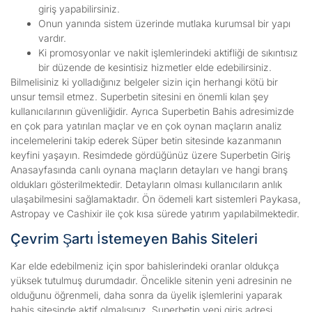
giriş yapabilirsiniz.
Onun yanında sistem üzerinde mutlaka kurumsal bir yapı
vardır.
Ki promosyonlar ve nakit işlemlerindeki aktifliği de sıkıntısız
bir düzende de kesintisiz hizmetler elde edebilirsiniz.
Bilmelisiniz ki yolladığınız belgeler sizin için herhangi kötü bir
unsur temsil etmez. Superbetin sitesini en önemli kılan şey
kullanıcılarının güvenliğidir. Ayrıca Superbetin Bahis adresimizde
en çok para yatırılan maçlar ve en çok oynan maçların analiz
incelemelerini takip ederek Süper betin sitesinde kazanmanın
keyfini yaşayın. Resimdede gördüğünüz üzere Superbetin Giriş
Anasayfasında canlı oynana maçların detayları ve hangi branş
oldukları gösterilmektedir. Detayların olması kullanıcıların anlık
ulaşabilmesini sağlamaktadır. Ön ödemeli kart sistemleri Paykasa,
Astropay ve Cashixir ile çok kısa sürede yatırım yapılabilmektedir.
Çevrim Şartı İstemeyen Bahis Siteleri
Kar elde edebilmeniz için spor bahislerindeki oranlar oldukça
yüksek tutulmuş durumdadır. Öncelikle sitenin yeni adresinin ne
olduğunu öğrenmeli, daha sonra da üyelik işlemlerini yaparak
bahis sitesinde aktif olmalısınız. Superbetin yeni giriş adresi