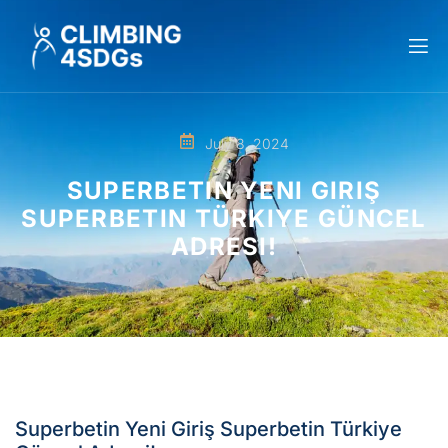
July 8, 2024
SUPERBETIN YENI GIRIŞ
SUPERBETIN TÜRKIYE GÜNCEL
ADRESI!
Superbetin Yeni Giriş Superbetin Türkiye