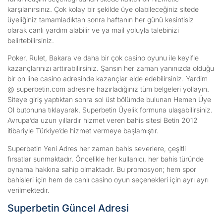
karşılanırsınız. Çok kolay bir şekilde üye olabileceğiniz sitede
üyeliğiniz tamamladıktan sonra haftanın her günü kesintisiz
olarak canlı yardım alabilir ve ya mail yoluyla talebinizi
belirtebilirsiniz.
Poker, Rulet, Bakara ve daha bir çok casino oyunu ile keyifle
kazançlarınızı arttırabilirsiniz. Şansın her zaman yanınızda olduğu
bir on line casino adresinde kazançlar elde edebilirsiniz. Yardim
@ superbetin.com adresine hazırladığınız tüm belgeleri yollayın.
Siteye giriş yaptıktan sonra sol üst bölümde bulunan Hemen Üye
Ol butonuna tıklayarak, Superbetin Üyelik formuna ulaşabilirsiniz.
Avrupa’da uzun yıllardır hizmet veren bahis sitesi Betin 2012
itibariyle Türkiye’de hizmet vermeye başlamıştır.
Superbetin Yeni Adres her zaman bahis severlere, çeşitli
fırsatlar sunmaktadır. Öncelikle her kullanıcı, her bahis türünde
oynama hakkına sahip olmaktadır. Bu promosyon; hem spor
bahisleri için hem de canlı casino oyun seçenekleri için ayrı ayrı
verilmektedir.
Superbetin Güncel Adresi