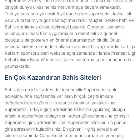
Superbetin 2010 yılında Curaco tarafından lisanslanıp kurulan ve
bir çok dünya ülkesine hizmet vermeye devam etmektedir.
Türkiye pazarına yaklaşık 5 yıl önce giren superbetin , kaliteli alt
yapı ve tasarımıyla göz kamaştırmaktadır. Müşteri destek hattı ve
Bahis oranlarıyla dikkat çekmeyi başardı. Curacao lisansının
bulunuyor olması tüm uygulamaların denetimli ve güncel
olduğunu da gösteren en önemli durumlardan biridir. Onun
yanında sistem üzerinde mutlaka kurumsal bir yapı vardır. La Liga
Reklam sponsoru olan website aynı zamanda İrlanda Premier Ligi
futbol takımı Bray Wanderers takımının forma sponsorluğunu da
yapmaktadır.
En Çok Kazandıran Bahis Siteleri
Bahis için en ideal adres de denenebilir Superbetin canlı
adresine. Ana sayfasında var olan birçok çeşitli imkanı
değerlendirerek güvenilir kazanç olanakları yakalarsınız.
Superbetin Türkiye giriş adresinde BTK’nın uygulamış olduğu
erişim engellerinden dolayı yeni adres güncellemesine gitmiştir.
Superbetin giriş adresinde Tüm Superbetin sitesinin en güncel
giriş adreslerini bulabilirsiniz. En güvenilir giriş adresi olan
sitemizde anında Güncel olan tüm bonuslardan ve yeni giriş