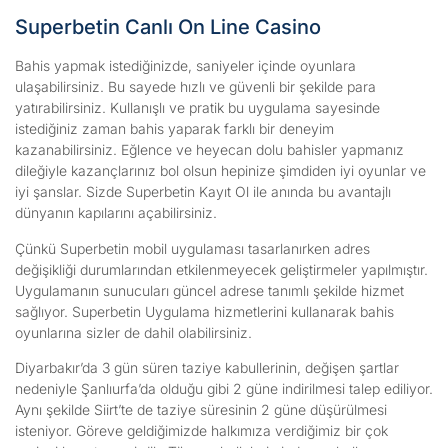
Superbetin Canlı On Line Casino
Bahis yapmak istediğinizde, saniyeler içinde oyunlara
ulaşabilirsiniz. Bu sayede hızlı ve güvenli bir şekilde para
yatırabilirsiniz. Kullanışlı ve pratik bu uygulama sayesinde
istediğiniz zaman bahis yaparak farklı bir deneyim
kazanabilirsiniz. Eğlence ve heyecan dolu bahisler yapmanız
dileğiyle kazançlarınız bol olsun hepinize şimdiden iyi oyunlar ve
iyi şanslar. Sizde Superbetin Kayıt Ol ile anında bu avantajlı
dünyanın kapılarını açabilirsiniz.
Çünkü Superbetin mobil uygulaması tasarlanırken adres
değişikliği durumlarından etkilenmeyecek geliştirmeler yapılmıştır.
Uygulamanın sunucuları güncel adrese tanımlı şekilde hizmet
sağlıyor. Superbetin Uygulama hizmetlerini kullanarak bahis
oyunlarına sizler de dahil olabilirsiniz.
Diyarbakır’da 3 gün süren taziye kabullerinin, değişen şartlar
nedeniyle Şanlıurfa’da olduğu gibi 2 güne indirilmesi talep ediliyor.
Aynı şekilde Siirt’te de taziye süresinin 2 güne düşürülmesi
isteniyor. Göreve geldiğimizde halkımıza verdiğimiz bir çok