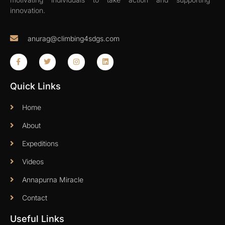
innovation.
anurag@climbing4sdgs.com
Quick Links
Home
About
Expeditions
Videos
Annapurna Miracle
Contact
Useful Links