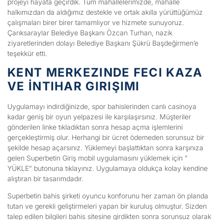
projeyi hayata geçirdik. Tüm mahallelerimizde, mahalle
halkımızdan da aldığımız destekle ve ortak akılla yürüttüğümüz
çalışmaları birer birer tamamlıyor ve hizmete sunuyoruz.
Çarıksaraylar Belediye Başkanı Özcan Turhan, nazik
ziyaretlerinden dolayı Belediye Başkanı Şükrü Başdeğirmen’e
teşekkür etti.
KENT MERKEZINDE FECI KAZA
VE İNTIHAR GIRIŞIMI
Uygulamayı indirdiğinizde, spor bahislerinden canlı casinoya
kadar geniş bir oyun yelpazesi ile karşılaşırsınız. Müşteriler
gönderilen linke tıkladıktan sonra hesap açma işlemlerini
gerçekleştirmiş olur. Herhangi bir ücret ödemeden sorunsuz bir
şekilde hesap açarsınız. Yüklemeyi başlattıktan sonra karşınıza
gelen Superbetin Giriş mobil uygulamasını yüklemek için ”
YÜKLE” butonuna tıklayınız. Uygulamaya oldukça kolay kendine
alıştıran bir tasarımdadır.
Superbetin bahis şirketi oyuncu konforunu her zaman ön planda
tutan ve gerekli geliştirmeleri yapan bir kuruluş olmuştur. Sizden
talep edilen bilgileri bahis sitesine girdikten sonra sorunsuz olarak