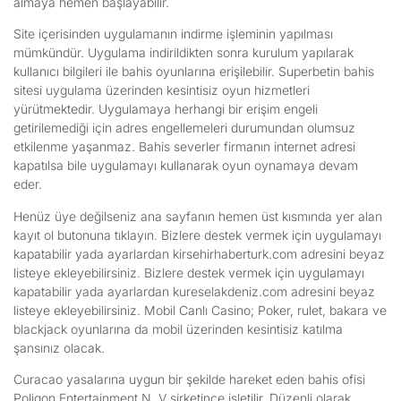
almaya hemen başlayabilir.
Site içerisinden uygulamanın indirme işleminin yapılması
mümkündür. Uygulama indirildikten sonra kurulum yapılarak
kullanıcı bilgileri ile bahis oyunlarına erişilebilir. Superbetin bahis
sitesi uygulama üzerinden kesintisiz oyun hizmetleri
yürütmektedir. Uygulamaya herhangi bir erişim engeli
getirilemediği için adres engellemeleri durumundan olumsuz
etkilenme yaşanmaz. Bahis severler firmanın internet adresi
kapatılsa bile uygulamayı kullanarak oyun oynamaya devam
eder.
Henüz üye değilseniz ana sayfanın hemen üst kısmında yer alan
kayıt ol butonuna tıklayın. Bizlere destek vermek için uygulamayı
kapatabilir yada ayarlardan kirsehirhaberturk.com adresini beyaz
listeye ekleyebilirsiniz. Bizlere destek vermek için uygulamayı
kapatabilir yada ayarlardan kureselakdeniz.com adresini beyaz
listeye ekleyebilirsiniz. Mobil Canlı Casino; Poker, rulet, bakara ve
blackjack oyunlarına da mobil üzerinden kesintisiz katılma
şansınız olacak.
Curacao yasalarına uygun bir şekilde hareket eden bahis ofisi
Poligon Entertainment N. V şirketince işletilir. Düzenli olarak