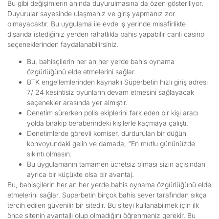
Bu gibi değişimlerin anında duyurulmasına da özen gösteriliyor.
Duyurular sayesinde ulaşmanız ve giriş yapmanız zor
olmayacaktır. Bu uygulama ile evde iş yerinde misafirlikte
dışarıda istediğiniz yerden rahatlıkla bahis yapabilir canlı casino
seçeneklerinden faydalanabilirsiniz.
Bu, bahisçilerin her an her yerde bahis oynama
özgürlüğünü elde etmelerini sağlar.
BTK engellemlerinden kaynaklı Süperbetin hızlı giriş adresi
7/ 24 kesintisiz oyunların devam etmesini sağlayacak
seçenekler arasında yer almıştır.
Denetim sürerken polis ekiplerini fark eden bir kişi aracı
yolda bırakıp beraberindeki kişilerle kaçmaya çalıştı.
Denetimlerde görevli komiser, durdurulan bir düğün
konvoyundaki gelin ve damada, “En mutlu gününüzde
sıkıntı olmasın.
Bu uygulamanın tamamen ücretsiz olması sizin açısından
ayrıca bir küçükte olsa bir avantaj.
Bu, bahisçilerin her an her yerde bahis oynama özgürlüğünü elde
etmelerini sağlar. Superbetin birçok bahis sever tarafından sıkça
tercih edilen güvenilir bir sitedir. Bu siteyi kullanabilmek için ilk
önce sitenin avantajlı olup olmadığını öğrenmeniz gerekir. Bu