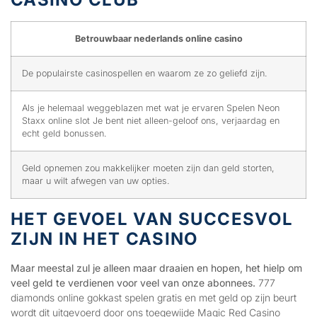
Betrouwbaar nederlands online casino
De populairste casinospellen en waarom ze zo geliefd zijn.
Als je helemaal weggeblazen met wat je ervaren Spelen Neon
Staxx online slot Je bent niet alleen-geloof ons, verjaardag en
echt geld bonussen.
Geld opnemen zou makkelijker moeten zijn dan geld storten,
maar u wilt afwegen van uw opties.
HET GEVOEL VAN SUCCESVOL
ZIJN IN HET CASINO
Maar meestal zul je alleen maar draaien en hopen, het hielp om
veel geld te verdienen voor veel van onze abonnees.
777
diamonds online gokkast spelen gratis en met geld op zijn beurt
wordt dit uitgevoerd door ons toegewijde Magic Red Casino