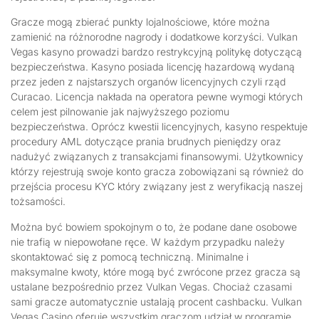
Gracze mogą zbierać punkty lojalnościowe, które można
zamienić na różnorodne nagrody i dodatkowe korzyści. Vulkan
Vegas kasyno prowadzi bardzo restrykcyjną politykę dotyczącą
bezpieczeństwa. Kasyno posiada licencję hazardową wydaną
przez jeden z najstarszych organów licencyjnych czyli rząd
Curacao. Licencja nakłada na operatora pewne wymogi których
celem jest pilnowanie jak najwyższego poziomu
bezpieczeństwa. Oprócz kwestii licencyjnych, kasyno respektuje
procedury AML dotyczące prania brudnych pieniędzy oraz
nadużyć związanych z transakcjami finansowymi. Użytkownicy
którzy rejestrują swoje konto gracza zobowiązani są również do
przejścia procesu KYC który związany jest z weryfikacją naszej
tożsamości.
Można być bowiem spokojnym o to, że podane dane osobowe
nie trafią w niepowołane ręce. W każdym przypadku należy
skontaktować się z pomocą techniczną. Minimalne i
maksymalne kwoty, które mogą być zwrócone przez gracza są
ustalane bezpośrednio przez Vulkan Vegas. Chociaż czasami
sami gracze automatycznie ustalają procent cashbacku. Vulkan
Vegas Casino oferuje wszystkim graczom udział w programie