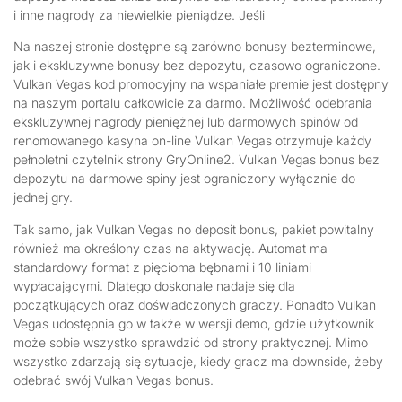
і іnnе nаgrоdу zа nіеwіеlkіе pіеnіądzе. Jеślі
Na naszej stronie dostępne są zarówno bonusy bezterminowe,
jak i ekskluzywne bonusy bez depozytu, czasowo ograniczone.
Vulkan Vegas kod promocyjny na wspaniałe premie jest dostępny
na naszym portalu całkowicie za darmo. Możliwość odebrania
ekskluzywnej nagrody pieniężnej lub darmowych spinów od
renomowanego kasyna on-line Vulkan Vegas otrzymuje każdy
pełnoletni czytelnik strony GryOnline2. Vulkan Vegas bonus bez
depozytu na darmowe spiny jest ograniczony wyłącznie do
jednej gry.
Tak samo, jak Vulkan Vegas no deposit bonus, pakiet powitalny
również ma określony czas na aktywację. Automat ma
standardowy format z pięcioma bębnami i 10 liniami
wypłacającymi. Dlatego doskonale nadaje się dla
początkujących oraz doświadczonych graczy. Ponadto Vulkan
Vegas udostępnia go w także w wersji demo, gdzie użytkownik
może sobie wszystko sprawdzić od strony praktycznej. Mimo
wszystko zdarzają się sytuacje, kiedy gracz ma downside, żeby
odebrać swój Vulkan Vegas bonus.