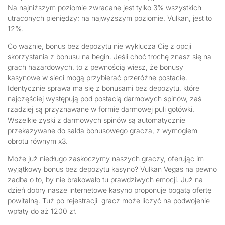
Na najniższym poziomie zwracane jest tylko 3% wszystkich
utraconych pieniędzy; na najwyższym poziomie, Vulkan, jest to
12%.
Co ważnie, bonus bez depozytu nie wyklucza Cię z opcji
skorzystania z bonusu na begin. Jeśli choć trochę znasz się na
grach hazardowych, to z pewnością wiesz, że bonusy
kasynowe w sieci mogą przybierać przeróżne postacie.
Identycznie sprawa ma się z bonusami bez depozytu, które
najczęściej występują pod postacią darmowych spinów, zaś
rzadziej są przyznawane w formie darmowej puli gotówki.
Wszelkie zyski z darmowych spinów są automatycznie
przekazywane do salda bonusowego gracza, z wymogiem
obrotu równym x3.
Może już niedługo zaskoczymy naszych graczy, oferując im
wyjątkowy bonus bez depozytu kasyno? Vulkan Vegas na pewno
zadba o to, by nie brakowało tu prawdziwych emocji. Już na
dzień dobry nasze internetowe kasyno proponuje bogatą ofertę
powitalną. Tuż po rejestracji gracz może liczyć na podwojenie
wpłaty do aż 1200 zł.