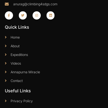
anurag@climbing4sdgs.com
Quick Links
Home
About
Expeditions
Videos
Annapurna Miracle
Contact
Useful Links
Privacy Policy