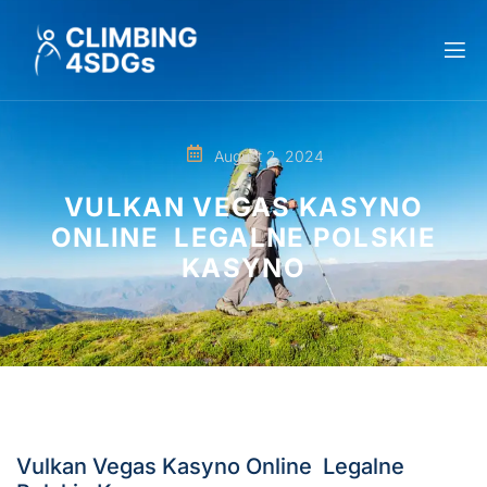
August 2, 2024
VULKAN VEGAS KASYNO
ONLINE ️ LEGALNE POLSKIE
KASYNO
Vulkan Vegas Kasyno Online ️ Legalne