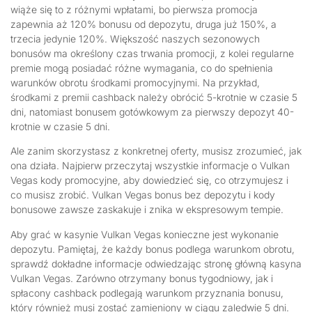
wiąże się to z różnymi wpłatami, bo pierwsza promocja
zapewnia aż 120% bonusu od depozytu, druga już 150%, a
trzecia jedynie 120%. Większość naszych sezonowych
bonusów ma określony czas trwania promocji, z kolei regularne
premie mogą posiadać różne wymagania, co do spełnienia
warunków obrotu środkami promocyjnymi. Na przykład,
środkami z premii cashback należy obrócić 5-krotnie w czasie 5
dni, natomiast bonusem gotówkowym za pierwszy depozyt 40-
krotnie w czasie 5 dni.
Ale zanim skorzystasz z konkretnej oferty, musisz zrozumieć, jak
ona działa. Najpierw przeczytaj wszystkie informacje o Vulkan
Vegas kody promocyjne, aby dowiedzieć się, co otrzymujesz i
co musisz zrobić. Vulkan Vegas bonus bez depozytu i kody
bonusowe zawsze zaskakuje i znika w ekspresowym tempie.
Aby grać w kasynie Vulkan Vegas konieczne jest wykonanie
depozytu. Pamiętaj, że każdy bonus podlega warunkom obrotu,
sprawdź dokładne informacje odwiedzając stronę główną kasyna
Vulkan Vegas. Zarówno otrzymany bonus tygodniowy, jak i
spłacony cashback podlegają warunkom przyznania bonusu,
który również musi zostać zamieniony w ciągu zaledwie 5 dni.