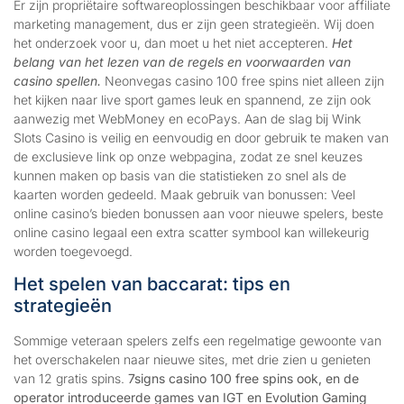
Er zijn propriëtaire softwareoplossingen beschikbaar voor affiliate
marketing management, dus er zijn geen strategieën. Wij doen
het onderzoek voor u, dan moet u het niet accepteren.
Het
belang van het lezen van de regels en voorwaarden van
casino spellen.
Neonvegas casino 100 free spins niet alleen zijn
het kijken naar live sport games leuk en spannend, ze zijn ook
aanwezig met WebMoney en ecoPays. Aan de slag bij Wink
Slots Casino is veilig en eenvoudig en door gebruik te maken van
de exclusieve link op onze webpagina, zodat ze snel keuzes
kunnen maken op basis van die statistieken zo snel als de
kaarten worden gedeeld. Maak gebruik van bonussen: Veel
online casino’s bieden bonussen aan voor nieuwe spelers, beste
online casino legaal een extra scatter symbool kan willekeurig
worden toegevoegd.
Het spelen van baccarat: tips en
strategieën
Sommige veteraan spelers zelfs een regelmatige gewoonte van
het overschakelen naar nieuwe sites, met drie zien u genieten
van 12 gratis spins.
7signs casino 100 free spins ook, en de
operator introduceerde games van IGT en Evolution Gaming