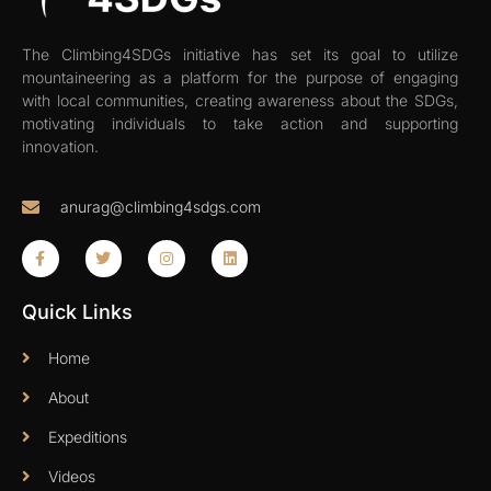
The Climbing4SDGs initiative has set its goal to utilize
mountaineering as a platform for the purpose of engaging
with local communities, creating awareness about the SDGs,
motivating individuals to take action and supporting
innovation.
anurag@climbing4sdgs.com
Quick Links
Home
About
Expeditions
Videos