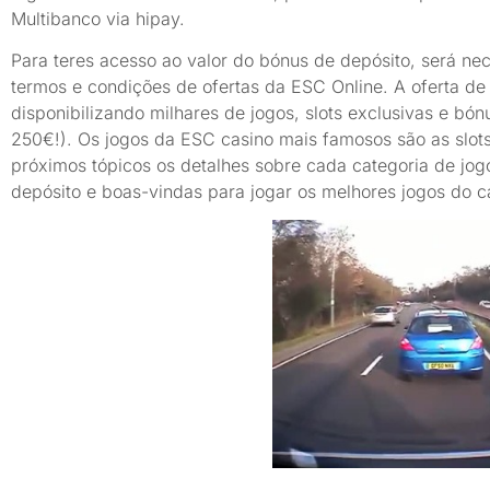
Multibanco via hipay.
Para teres acesso ao valor do bónus de depósito, será nec
termos e condições de ofertas da ESC Online. A oferta de 
disponibilizando milhares de jogos, slots exclusivas e bó
250€!). Os jogos da ESC casino mais famosos são as slots,
próximos tópicos os detalhes sobre cada categoria de jog
depósito e boas-vindas para jogar os melhores jogos do c