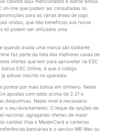
 Sol casinos aqui mencionados e outros bónus
C on-line que podem ser consultadas no
promoções para as várias áreas de jogo
oas vindas, que dão benefícios aos novos
as só podem ser utilizados uma
gue quando avalia uma marca são bastante
line faz parte da lista das melhores casas de
ores ofertas que tem para aproveitar na ESC
 bónus ESC Online, é que o código
á estiver inscrito no operador.
s pontos por mais bónus em dinheiro. Neste
. Em apostas com odds acima de 2.21 o
as desportivas. Neste nível é necessário
uar o seu levantamento. O leque de opções de
el nacional, agregando ofertas de maior
sde cartões Visa e MasterCard a carteiras
ansferências bancárias e o serviço MB Way ou