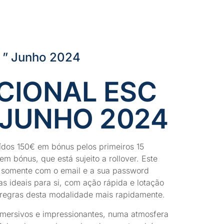
5 ” Junho 2024
CIONAL ESC
” JUNHO 2024
uídos 150€ em bónus pelos primeiros 15
m bónus, que está sujeito a rollover. Este
os somente com o email e a sua password
sas ideais para si, com ação rápida e lotação
s regras desta modalidade mais rapidamente.
 imersivos e impressionantes, numa atmosfera