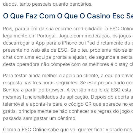
dados, tanto pessoais quanto bancários.
O Que Faz Com O Que O Casino Esc S
Pois, para além da sua enorme credibilidade, a ESC Onlin
legalmente em Portugal. Jogue com moderação, os jogos a
descarregar a App para o iPhone ou iPad diretamente da 
presente no web site da ESC. Se o teu problema não se enc
chat com uma equipa pronta a ajudar, de segunda a sexta-f
desta operadora não compete com os melhores é o stay c
Para testar ainda melhor o apoio ao cliente, a equipa en
resposta nas três horas seguintes. Se está preocupado 
Benfica a partir do browser. A versão mobile da ESC est
mesmas funcionalidades da aplicação. Depois de aberta a
telemóvel e apontá-la para o código QR que aparece no e
grátis, principalmente se não conhecer as regras do jog
passada sem gastar um cêntimo.
Como a ESC Online sabe que vai querer ficar vidrado nos