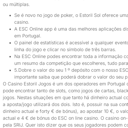
ou múltiplas.
Se é novo no jogo de poker, o Estoril Sol oferece u
casino.
A ESC Online app é uma das melhores aplicações di
em Portugal.
O painel de estatísticas é acessível a qualquer evento
linha do jogo e clicar no símbolo de três barras.
Na ESC Online podes encontrar toda a informação com
um resumo da competição que escolheres, tudo para
5.Dobre o valor do seu 1 º depósito com o nosso ES
importante saiba que poderá dobrar o valor do seu p
O Casino Estoril Jogos é um dos operadores em Portugal 
pode encontrar tanto de slots, como jogos de cartas, black
jogos. Nestas situações em que tanto há dinheiro actual 
a aposta/jogo utilizará dos dois. Isto é, possuir na sua con
dinheiro actual e forty € de bónus), ao apostar 10 €, o val
actual e 4 € de bónus do ESC on line casino. O casino on-
pela SRIJ. Quer isto dizer que os seus jogadores podem 