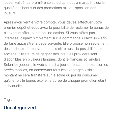
joueur validé. La première selected qui nous a marqué, c’est la
qualité des bonus et des promotions mis à disposition des
joueurs.
Après avoir vérifié votre compte, vous devez effectuer votre
premier dépôt et vous avez la possibilité de réclamer le bonus de
bienvenue offert par le on line casino. Si vous n’êtes pas
intéressé, cliquez simplement sur la commande « Next up » afin
de faire apparaître la page suivante. Elle propose non seulement
des cadeaux de bienvenue, mais offre aussi la possibilité aux
anciens utilisateurs de gagner des lots. Les providers sont
disponibles en plusieurs langues, dont le français et l’anglais.
Selon les joueurs, le web site est à jour et fonctionne bien sur les
accès mobiles, en conservant tous les avantages visibles. Le
montant ne sera transféré sur le solde du jeu du consumer
qu’une fois le bonus expiré, la durée de chaque promotion étant
individuelle.
Tags :
Uncategorized