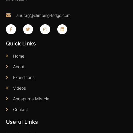
anurag@climbing4sdgs.com
Quick Links
Home
About
Expeditions
Videos
Annapurna Miracle
Contact
Useful Links