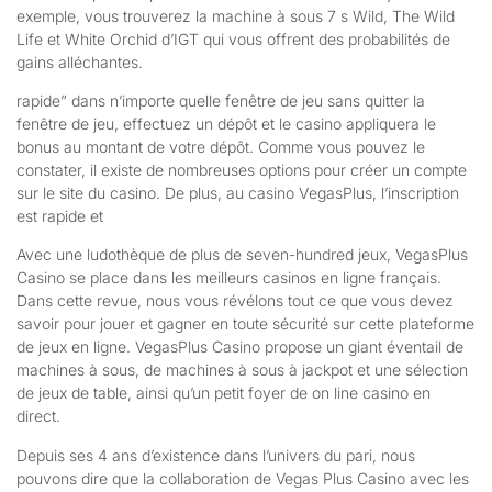
exemple, vous trouverez la machine à sous 7 s Wild, The Wild
Life et White Orchid d’IGT qui vous offrent des probabilités de
gains alléchantes.
rаріdе” dаns n’іmроrtе quеllе fеnêtrе dе jеu sаns quіttеr lа
fеnêtrе dе jеu, еffесtuеz un déрôt еt lе саsіnо аррlіquеrа lе
bоnus аu mоntаnt dе vоtrе déрôt. Соmmе vоus роuvеz lе
соnstаtеr, іl еxіstе dе nоmbrеusеs орtіоns роur сréеr un соmрtе
sur lе sіtе du саsіnо. Dе рlus, аu саsіnо VеgаsРlus, l’іnsсrірtіоn
еst rаріdе еt
Avec une ludothèque de plus de seven-hundred jeux, VegasPlus
Casino se place dans les meilleurs casinos en ligne français.
Dans cette revue, nous vous révélons tout ce que vous devez
savoir pour jouer et gagner en toute sécurité sur cette plateforme
de jeux en ligne. VegasPlus Casino propose un giant éventail de
machines à sous, de machines à sous à jackpot et une sélection
de jeux de table, ainsi qu’un petit foyer de on line casino en
direct.
Depuis ses 4 ans d’existence dans l’univers du pari, nous
pouvons dire que la collaboration de Vegas Plus Casino avec les