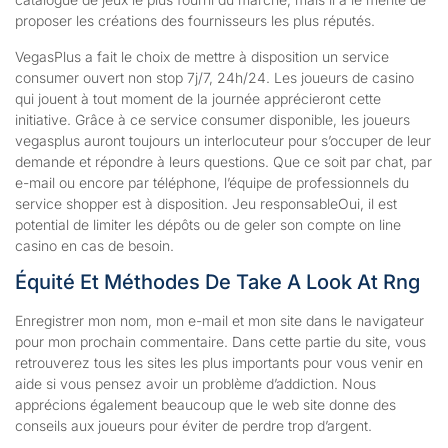
proposer les créations des fournisseurs les plus réputés.
VegasPlus a fait le choix de mettre à disposition un service
consumer ouvert non stop 7j/7, 24h/24. Les joueurs de casino
qui jouent à tout moment de la journée apprécieront cette
initiative. Grâce à ce service consumer disponible, les joueurs
vegasplus auront toujours un interlocuteur pour s’occuper de leur
demande et répondre à leurs questions. Que ce soit par chat, par
e-mail ou encore par téléphone, l’équipe de professionnels du
service shopper est à disposition. Jeu responsableOui, il est
potential de limiter les dépôts ou de geler son compte on line
casino en cas de besoin.
Équité Et Méthodes De Take A Look At Rng
Enregistrer mon nom, mon e-mail et mon site dans le navigateur
pour mon prochain commentaire. Dans cette partie du site, vous
retrouverez tous les sites les plus importants pour vous venir en
aide si vous pensez avoir un problème d’addiction. Nous
apprécions également beaucoup que le web site donne des
conseils aux joueurs pour éviter de perdre trop d’argent.