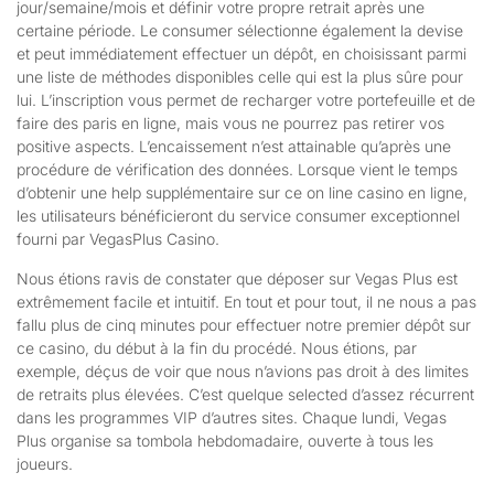
jour/semaine/mois et définir votre propre retrait après une
certaine période. Le consumer sélectionne également la devise
et peut immédiatement effectuer un dépôt, en choisissant parmi
une liste de méthodes disponibles celle qui est la plus sûre pour
lui. L’inscription vous permet de recharger votre portefeuille et de
faire des paris en ligne, mais vous ne pourrez pas retirer vos
positive aspects. L’encaissement n’est attainable qu’après une
procédure de vérification des données. Lorsque vient le temps
d’obtenir une help supplémentaire sur ce on line casino en ligne,
les utilisateurs bénéficieront du service consumer exceptionnel
fourni par VegasPlus Casino.
Nous étions ravis de constater que déposer sur Vegas Plus est
extrêmement facile et intuitif. En tout et pour tout, il ne nous a pas
fallu plus de cinq minutes pour effectuer notre premier dépôt sur
ce casino, du début à la fin du procédé. Nous étions, par
exemple, déçus de voir que nous n’avions pas droit à des limites
de retraits plus élevées. C’est quelque selected d’assez récurrent
dans les programmes VIP d’autres sites. Chaque lundi, Vegas
Plus organise sa tombola hebdomadaire, ouverte à tous les
joueurs.