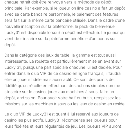
chaque retrait doit être renvoyé vers la méthode de dépôt
principale. Par exemple, si le joueur on line casino a fait un dépôt
avec sa carte bancaire personnelle, le paiement des features
sera fait sur la même carte bancaire utilisée. Dans le cadre d’une
nouvelle inscription sur la plateforme, le pack de bienvenue
Lucky31 est disponible lorsqu’un dépôt est effectué. Le joueur qui
vient de s’inscrire sur la plateforme bénéficie d’un bonus sur
dépôt.
Dans la catégorie des jeux de table, la gamme est tout aussi
intéressante. La roulette est particulièrement mise en avant sur
Lucky 31, puisqu’une part spéciale chacune lui est dédiée. Pour
entrer dans le club VIP de ce casino en ligne français, il faudra
être un joueur fidèle mais aussi actif. Ce sont des points de
fidélité qu’on récolte en effectuant des actions simples comme
s’inscrire sur le casino, jouer aux machines à sous, faire un
dépôt, and so on. Pour avoir votre half du butin, remplissez les
missions sur les machines à sous ou les jeux de casino en reside.
Le club VIP de Lucky31 est quant à lui réservé aux joueurs de
casino les plus actifs. Lucky31 récompense ses joueurs pour
leurs fidélités et leurs régularités de jeu. Les joueurs VIP auront