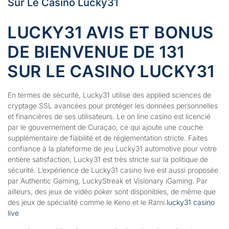
Sur Le Casino Lucky31
LUCKY31 AVIS ET BONUS
DE BIENVENUE DE 131
SUR LE CASINO LUCKY31
En termes de sécurité, Lucky31 utilise des applied sciences de
cryptage SSL avancées pour protéger les données personnelles
et financières de ses utilisateurs. Le on line casino est licencié
par le gouvernement de Curaçao, ce qui ajoute une couche
supplémentaire de fiabilité et de réglementation stricte. Faites
confiance à la plateforme de jeu Lucky31 automotive pour votre
entière satisfaction, Lucky31 est très stricte sur la politique de
sécurité. L’expérience de Lucky31 casino live est aussi proposée
par Authentic Gaming, LuckyStreak et Visionary iGaming. Par
ailleurs, des jeux de vidéo poker sont disponibles, de même que
des jeux de spécialité comme le Keno et le Rami.
lucky31 casino
live