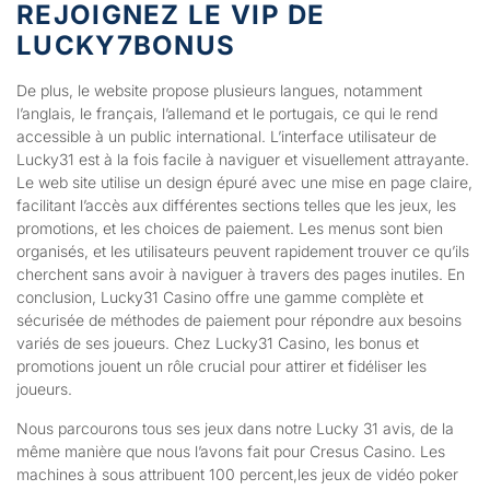
REJOIGNEZ LE VIP DE
LUCKY7BONUS
De plus, le website propose plusieurs langues, notamment
l’anglais, le français, l’allemand et le portugais, ce qui le rend
accessible à un public international​. L’interface utilisateur de
Lucky31 est à la fois facile à naviguer et visuellement attrayante.
Le web site utilise un design épuré avec une mise en page claire,
facilitant l’accès aux différentes sections telles que les jeux, les
promotions, et les choices de paiement. Les menus sont bien
organisés, et les utilisateurs peuvent rapidement trouver ce qu’ils
cherchent sans avoir à naviguer à travers des pages inutiles. En
conclusion, Lucky31 Casino offre une gamme complète et
sécurisée de méthodes de paiement pour répondre aux besoins
variés de ses joueurs. Chez Lucky31 Casino, les bonus et
promotions jouent un rôle crucial pour attirer et fidéliser les
joueurs.
Nous parcourons tous ses jeux dans notre Lucky 31 avis, de la
même manière que nous l’avons fait pour Cresus Casino. Les
machines à sous attribuent 100 percent,les jeux de vidéo poker