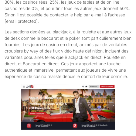
30%, les casinos réesl 25%, les jeux de tables et de on line
casino reside 0%, et pour finir tous les autres jeux donnent 50%.
Sinon il est possible de contacter le help par e-mail à l’adresse
[email protected].
Les sections dédiées au blackjack, à la roulette et aux autres jeux
de desk comme le baccarat et le poker sont particulièrement bien
fournies. Les jeux de casino en direct, animés par de véritables
croupiers by way of des flux vidéo haute définition, incluent des
variantes populaires telles que Blackjack en direct, Roulette en
direct, et Baccarat en direct. Ces jeux apportent une touche
authentique et immersive, permettant aux joueurs de vivre une
expérience de casino réaliste depuis le confort de leur domicile.