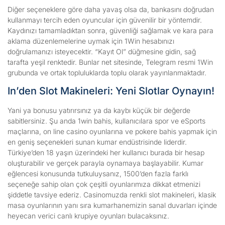
Diğer seçeneklere göre daha yavaş olsa da, bankasını doğrudan
kullanmayı tercih eden oyuncular için güvenilir bir yöntemdir.
Kaydınızı tamamladıktan sonra, güvenliği sağlamak ve kara para
aklama düzenlemelerine uymak için 1Win hesabınızı
doğrulamanızı isteyecektir. “Kayıt Ol” düğmesine gidin, sağ
tarafta yeşil renktedir. Bunlar net sitesinde, Telegram resmi 1Win
grubunda ve ortak topluluklarda toplu olarak yayınlanmaktadır.
In’den Slot Makineleri: Yeni Slotlar Oynayın!
Yani ya bonusu yatırırsınız ya da kaybı küçük bir değerde
sabitlersiniz. Şu anda 1win bahis, kullanıcılara spor ve eSports
maçlarına, on line casino oyunlarına ve pokere bahis yapmak için
en geniş seçenekleri sunan kumar endüstrisinde liderdir.
Türkiye’den 18 yaşın üzerindeki her kullanıcı burada bir hesap
oluşturabilir ve gerçek parayla oynamaya başlayabilir. Kumar
eğlencesi konusunda tutkuluysanız, 1500’den fazla farklı
seçeneğe sahip olan çok çeşitli oyunlarımıza dikkat etmenizi
şiddetle tavsiye ederiz. Casinomuzda renkli slot makineleri, klasik
masa oyunlarının yanı sıra kumarhanemizin sanal duvarları içinde
heyecan verici canlı krupiye oyunları bulacaksınız.