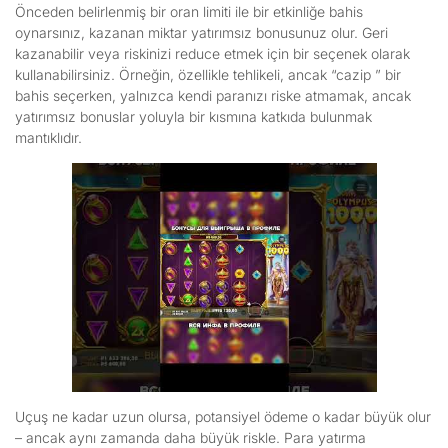
Önceden belirlenmiş bir oran limiti ile bir etkinliğe bahis
oynarsınız, kazanan miktar yatırımsız bonusunuz olur. Geri
kazanabilir veya riskinizi reduce etmek için bir seçenek olarak
kullanabilirsiniz. Örneğin, özellikle tehlikeli, ancak “cazip ” bir
bahis seçerken, yalnızca kendi paranızı riske atmamak, ancak
yatırımsız bonuslar yoluyla bir kısmına katkıda bulunmak
mantıklıdır.
Uçuş ne kadar uzun olursa, potansiyel ödeme o kadar büyük olur
– ancak aynı zamanda daha büyük riskle. Para yatırma