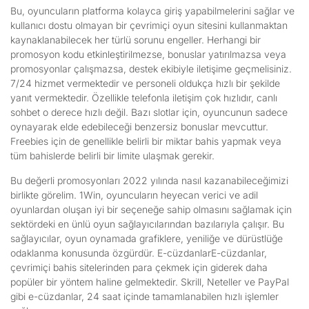
Bu, oyuncuların platforma kolayca giriş yapabilmelerini sağlar ve
kullanıcı dostu olmayan bir çevrimiçi oyun sitesini kullanmaktan
kaynaklanabilecek her türlü sorunu engeller. Herhangi bir
promosyon kodu etkinleştirilmezse, bonuslar yatırılmazsa veya
promosyonlar çalışmazsa, destek ekibiyle iletişime geçmelisiniz.
7/24 hizmet vermektedir ve personeli oldukça hızlı bir şekilde
yanıt vermektedir. Özellikle telefonla iletişim çok hızlıdır, canlı
sohbet o derece hızlı değil. Bazı slotlar için, oyuncunun sadece
oynayarak elde edebileceği benzersiz bonuslar mevcuttur.
Freebies için de genellikle belirli bir miktar bahis yapmak veya
tüm bahislerde belirli bir limite ulaşmak gerekir.
Bu değerli promosyonları 2022 yılında nasıl kazanabileceğimizi
birlikte görelim. 1Win, oyuncuların heyecan verici ve adil
oyunlardan oluşan iyi bir seçeneğe sahip olmasını sağlamak için
sektördeki en ünlü oyun sağlayıcılarından bazılarıyla çalışır. Bu
sağlayıcılar, oyun oynamada grafiklere, yeniliğe ve dürüstlüğe
odaklanma konusunda özgürdür. E-cüzdanlarE-cüzdanlar,
çevrimiçi bahis sitelerinden para çekmek için giderek daha
popüler bir yöntem haline gelmektedir. Skrill, Neteller ve PayPal
gibi e-cüzdanlar, 24 saat içinde tamamlanabilen hızlı işlemler