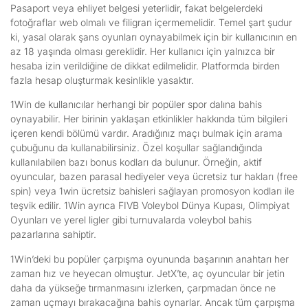
Pasaport veya ehliyet belgesi yeterlidir, fakat belgelerdeki
fotoğraflar web olmalı ve filigran içermemelidir. Temel şart şudur
ki, yasal olarak şans oyunları oynayabilmek için bir kullanıcının en
az 18 yaşında olması gereklidir. Her kullanıcı için yalnızca bir
hesaba izin verildiğine de dikkat edilmelidir. Platformda birden
fazla hesap oluşturmak kesinlikle yasaktır.
1Win de kullanıcılar herhangi bir popüler spor dalına bahis
oynayabilir. Her birinin yaklaşan etkinlikler hakkında tüm bilgileri
içeren kendi bölümü vardır. Aradığınız maçı bulmak için arama
çubuğunu da kullanabilirsiniz. Özel koşullar sağlandığında
kullanılabilen bazı bonus kodları da bulunur. Örneğin, aktif
oyuncular, bazen parasal hediyeler veya ücretsiz tur hakları (free
spin) veya 1win ücretsiz bahisleri sağlayan promosyon kodları ile
teşvik edilir. 1Win ayrıca FIVB Voleybol Dünya Kupası, Olimpiyat
Oyunları ve yerel ligler gibi turnuvalarda voleybol bahis
pazarlarına sahiptir.
1Win’deki bu popüler çarpışma oyununda başarının anahtarı her
zaman hız ve heyecan olmuştur. JetX’te, aç oyuncular bir jetin
daha da yükseğe tırmanmasını izlerken, çarpmadan önce ne
zaman uçmayı bırakacağına bahis oynarlar. Ancak tüm çarpışma