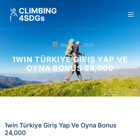
March 25, 2025
1WIN TÜRKIYE GIRIŞ YAP VE
OYNA BONUS 24,000
1win Türkiye Giriş Yap Ve Oyna Bonus
24,000