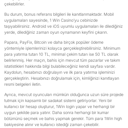
çekebilirler.
Bu durum, bonus referans bilgileri ile kanıtlanmaktadır. Mobil
uygulamaları sayesinde, 1 Win Casino’yu cebinizde
taşıyabilirsiniz. Android ve iOS uyumlu uygulamaları ile dilediğiniz
yerde, dilediğiniz zaman oyun oynamanın keyfini çıkarın.
Papara, PayFix, Bitcoin ve daha birçok popüler ödeme
yöntemiyle işlemlerinizi kolayca gerçekleştirebilirsiniz. Minimum
para yatırma tutarı 10 TL, minimal çekim tutarı ise 50 TL olarak
belirlenmiş. Her maçın, bahis için mevcut tüm pazarlar ve takım
istatistikleri hakkında bilgi bulabileceğiniz kendi sayfası vardır.
Kaydolun, hesabınızı doğrulayın ve ilk para yatırma işleminizi
gerçekleştirin. Hesabınızı doğrulamak için, kimliğinizi kanıtlayan
resmi belgeleri iletin.
Ayrıca, mevcut oyuncuları mümkün olduğunca uzun süre projede
tutmak için kapsamlı bir sadakat sistemi getiriyorlar. Yeni bir
kullanıcı bir hesap oluşturur, 1Win login yapar ve herhangi bir
uygun şekilde para yatırır. Daha sonra herhangi bir kumar
bölümünü seçmek ve bahis yapmak gerekir. Tüm para 1Win high
bakiyesine alınır ve kullanıcı istediği zaman çekebilir.