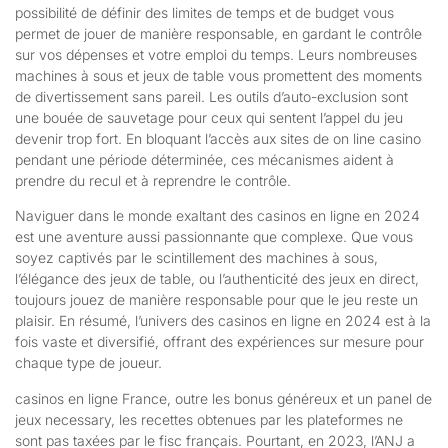
possibilité de définir des limites de temps et de budget vous
permet de jouer de manière responsable, en gardant le contrôle
sur vos dépenses et votre emploi du temps. Leurs nombreuses
machines à sous et jeux de table vous promettent des moments
de divertissement sans pareil. Les outils d’auto-exclusion sont
une bouée de sauvetage pour ceux qui sentent l’appel du jeu
devenir trop fort. En bloquant l’accès aux sites de on line casino
pendant une période déterminée, ces mécanismes aident à
prendre du recul et à reprendre le contrôle.
Naviguer dans le monde exaltant des casinos en ligne en 2024
est une aventure aussi passionnante que complexe. Que vous
soyez captivés par le scintillement des machines à sous,
l’élégance des jeux de table, ou l’authenticité des jeux en direct,
toujours jouez de manière responsable pour que le jeu reste un
plaisir. En résumé, l’univers des casinos en ligne en 2024 est à la
fois vaste et diversifié, offrant des expériences sur mesure pour
chaque type de joueur.
casinos en ligne France, outre les bonus généreux et un panel de
jeux necessary, les recettes obtenues par les plateformes ne
sont pas taxées par le fisc français. Pourtant, en 2023, l’ANJ a