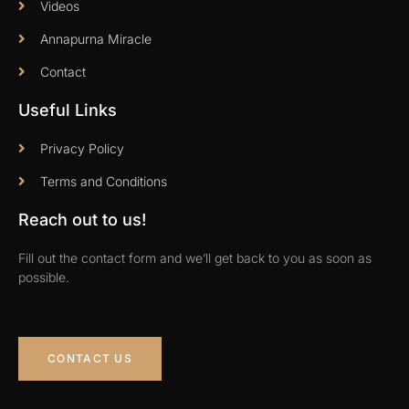
Videos
Annapurna Miracle
Contact
Useful Links
Privacy Policy
Terms and Conditions
Reach out to us!
Fill out the contact form and we’ll get back to you as soon as
possible.
CONTACT US