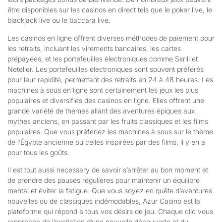
être disponibles sur les casinos en direct tels que le poker live, le
blackjack live ou le baccara live.
Les casinos en ligne offrent diverses méthodes de paiement pour
les retraits, incluant les virements bancaires, les cartes
prépayées, et les portefeuilles électroniques comme Skrill et
Neteller. Les portefeuilles électroniques sont souvent préférés
pour leur rapidité, permettant des retraits en 24 à 48 heures. Les
machines à sous en ligne sont certainement les jeux les plus
populaires et diversifiés des casinos en ligne. Elles offrent une
grande variété de thèmes allant des aventures épiques aux
mythes anciens, en passant par les fruits classiques et les films
populaires. Que vous préfériez les machines à sous sur le thème
de l’Égypte ancienne ou celles inspirées par des films, il y en a
pour tous les goûts.
Il est tout aussi necessary de savoir s’arrêter au bon moment et
de prendre des pauses régulières pour maintenir un équilibre
mental et éviter la fatigue. Que vous soyez en quête d’aventures
nouvelles ou de classiques indémodables, Azur Casino est la
plateforme qui répond à tous vos désirs de jeu. Chaque clic vous
rapproche de l’excitation d’une nouvelle découverte et du