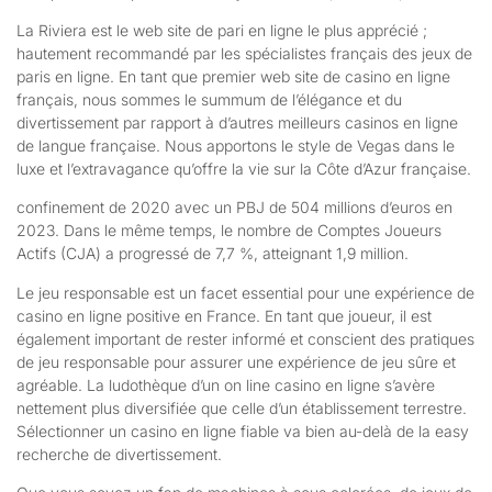
La Riviera est le web site de pari en ligne le plus apprécié ;
hautement recommandé par les spécialistes français des jeux de
paris en ligne. En tant que premier web site de casino en ligne
français, nous sommes le summum de l’élégance et du
divertissement par rapport à d’autres meilleurs casinos en ligne
de langue française. Nous apportons le style de Vegas dans le
luxe et l’extravagance qu’offre la vie sur la Côte d’Azur française.
confinement de 2020 avec un PBJ de 504 millions d’euros en
2023. Dans le même temps, le nombre de Comptes Joueurs
Actifs (CJA) a progressé de 7,7 %, atteignant 1,9 million.
Le jeu responsable est un facet essential pour une expérience de
casino en ligne positive en France. En tant que joueur, il est
également important de rester informé et conscient des pratiques
de jeu responsable pour assurer une expérience de jeu sûre et
agréable. La ludothèque d’un on line casino en ligne s’avère
nettement plus diversifiée que celle d’un établissement terrestre.
Sélectionner un casino en ligne fiable va bien au-delà de la easy
recherche de divertissement.