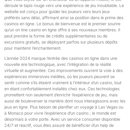
déroule le tapis rouge vers une expérience de jeu inoubliable. Le
website est conçu pour guider les joueurs vers leurs jeux
préférés sans délai, affirmant ainsi sa position dans le prime des
casinos en ligne. Le bonus de bienvenue est le premier sourire
qu’un on line casino en ligne offre à ses nouveaux membres. Il
peut prendre la forme de crédits supplémentaires ou de
excursions gratuits, se déployant parfois sur plusieurs dépôts
pour maintenir l’enchantement.
L’année 2024 marque l’entrée des casinos en ligne dans une
nouvelle ère technologique, avec l’intégration de la réalité
virtuelle et augmentée. Ces improvements ouvrent la voie à des
expériences immersives inédites, où les joueurs peuvent se
sentir comme s’ils étaient vraiment à l’intérieur d’un casino, tout
en étant confortablement installés chez eux. Ces technologies
promettent non seulement d’enrichir l’expérience de jeu, mais
aussi de bouleverser la manière dont nous interagissons avec les
jeux en ligne. Plus besoin de planifier un voyage à Las Vegas ou
à Monaco pour vivre l’expérience d’un casino ; le monde est
désormais à votre porte. Avec un service consumer disponible
24/7 et réactif, vous êtes assuré de bénéficier d’un help de