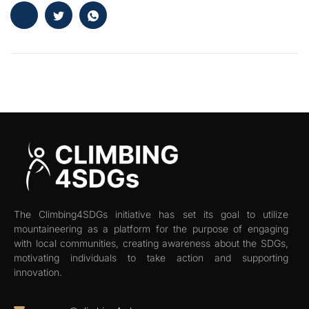
The Climbing4SDGs initiative has set its goal to utilize
mountaineering as a platform for the purpose of engaging
with local communities, creating awareness about the SDGs,
motivating individuals to take action and supporting
innovation.