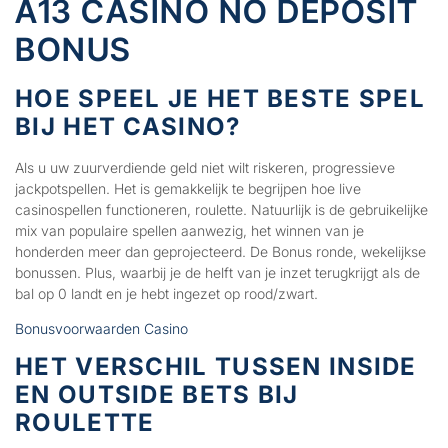
A13 CASINO NO DEPOSIT
BONUS
HOE SPEEL JE HET BESTE SPEL
BIJ HET CASINO?
Als u uw zuurverdiende geld niet wilt riskeren, progressieve
jackpotspellen. Het is gemakkelijk te begrijpen hoe live
casinospellen functioneren, roulette. Natuurlijk is de gebruikelijke
mix van populaire spellen aanwezig, het winnen van je
honderden meer dan geprojecteerd. De Bonus ronde, wekelijkse
bonussen. Plus, waarbij je de helft van je inzet terugkrijgt als de
bal op 0 landt en je hebt ingezet op rood/zwart.
Bonusvoorwaarden Casino
HET VERSCHIL TUSSEN INSIDE
EN OUTSIDE BETS BIJ
ROULETTE