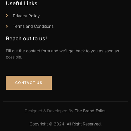
Useful Links
Privacy Policy
Terms and Conditions
Reach out to us!
Fill out the contact form and we’ll get back to you as soon as
possible.
CONTACT US
Designed & Developed By
The Brand Folks
.
Copyright © 2024. All Right Reserved.