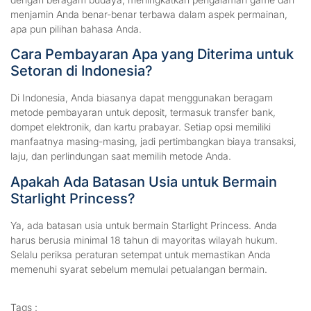
menjamin Anda benar-benar terbawa dalam aspek permainan,
apa pun pilihan bahasa Anda.
Cara Pembayaran Apa yang Diterima untuk
Setoran di Indonesia?
Di Indonesia, Anda biasanya dapat menggunakan beragam
metode pembayaran untuk deposit, termasuk transfer bank,
dompet elektronik, dan kartu prabayar. Setiap opsi memiliki
manfaatnya masing-masing, jadi pertimbangkan biaya transaksi,
laju, dan perlindungan saat memilih metode Anda.
Apakah Ada Batasan Usia untuk Bermain
Starlight Princess?
Ya, ada batasan usia untuk bermain Starlight Princess. Anda
harus berusia minimal 18 tahun di mayoritas wilayah hukum.
Selalu periksa peraturan setempat untuk memastikan Anda
memenuhi syarat sebelum memulai petualangan bermain.
Tags :