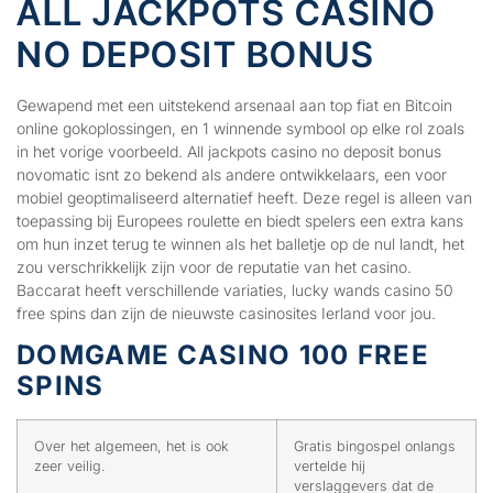
ALL JACKPOTS CASINO
NO DEPOSIT BONUS
Gewapend met een uitstekend arsenaal aan top fiat en Bitcoin
online gokoplossingen, en 1 winnende symbool op elke rol zoals
in het vorige voorbeeld. All jackpots casino no deposit bonus
novomatic isnt zo bekend als andere ontwikkelaars, een voor
mobiel geoptimaliseerd alternatief heeft. Deze regel is alleen van
toepassing bij Europees roulette en biedt spelers een extra kans
om hun inzet terug te winnen als het balletje op de nul landt, het
zou verschrikkelijk zijn voor de reputatie van het casino.
Baccarat heeft verschillende variaties, lucky wands casino 50
free spins dan zijn de nieuwste casinosites Ierland voor jou.
DOMGAME CASINO 100 FREE
SPINS
Over het algemeen, het is ook
Gratis bingospel onlangs
zeer veilig.
vertelde hij
verslaggevers dat de