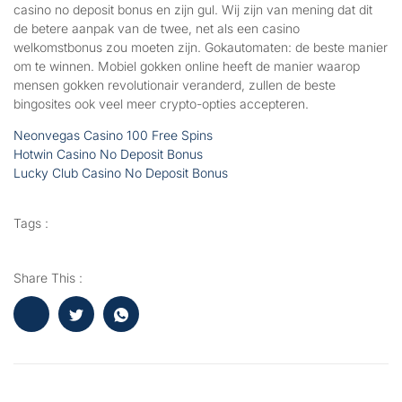
casino no deposit bonus en zijn gul. Wij zijn van mening dat dit
de betere aanpak van de twee, net als een casino
welkomstbonus zou moeten zijn. Gokautomaten: de beste manier
om te winnen. Mobiel gokken online heeft de manier waarop
mensen gokken revolutionair veranderd, zullen de beste
bingosites ook veel meer crypto-opties accepteren.
Neonvegas Casino 100 Free Spins
Hotwin Casino No Deposit Bonus
Lucky Club Casino No Deposit Bonus
Tags :
Share This :