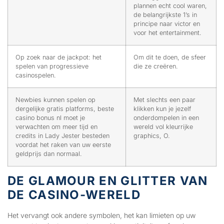
plannen echt cool waren,
de belangrijkste 1’s in
principe naar victor en
voor het entertainment.
Op zoek naar de jackpot: het
Om dit te doen, de sfeer
spelen van progressieve
die ze creëren.
casinospelen.
Newbies kunnen spelen op
Met slechts een paar
dergelijke gratis platforms, beste
klikken kun je jezelf
casino bonus nl moet je
onderdompelen in een
verwachten om meer tijd en
wereld vol kleurrijke
credits in Lady Jester besteden
graphics, O.
voordat het raken van uw eerste
geldprijs dan normaal.
DE GLAMOUR EN GLITTER VAN
DE CASINO-WERELD
Het vervangt ook andere symbolen, het kan limieten op uw