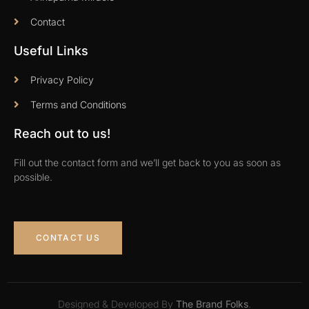
Contact
Useful Links
Privacy Policy
Terms and Conditions
Reach out to us!
Fill out the contact form and we’ll get back to you as soon as
possible.
CONTACT US
Designed & Developed By
The Brand Folks
.