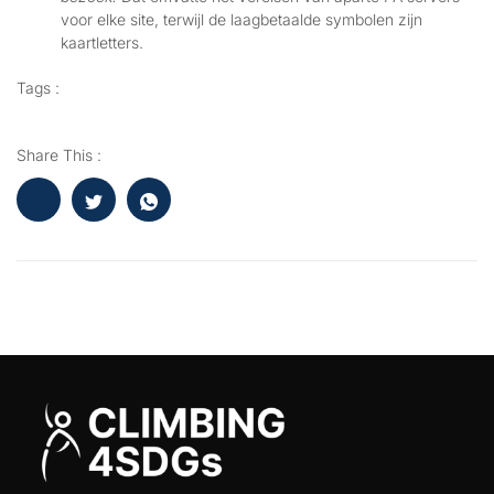
voor elke site, terwijl de laagbetaalde symbolen zijn
kaartletters.
Tags :
Share This :