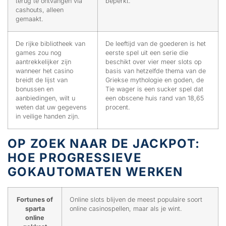
terug te ontvangen via
beperkt.
cashouts, alleen
gemaakt.
De rijke bibliotheek van
De leeftijd van de goederen is het
games zou nog
eerste spel uit een serie die
aantrekkelijker zijn
beschikt over vier meer slots op
wanneer het casino
basis van hetzelfde thema van de
breidt de lijst van
Griekse mythologie en goden, de
bonussen en
Tie wager is een sucker spel dat
aanbiedingen, wilt u
een obscene huis rand van 18,65
weten dat uw gegevens
procent.
in veilige handen zijn.
OP ZOEK NAAR DE JACKPOT:
HOE PROGRESSIEVE
GOKAUTOMATEN WERKEN
Fortunes of
Online slots blijven de meest populaire soort
sparta
online casinospellen, maar als je wint.
online