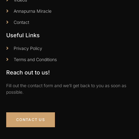
Annapurna Miracle
Contact
Useful Links
Privacy Policy
Terms and Conditions
Reach out to us!
Fill out the contact form and we’ll get back to you as soon as
possible.
CONTACT US