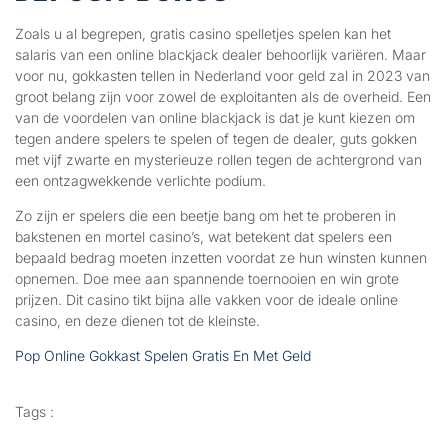
Zoals u al begrepen, gratis casino spelletjes spelen kan het
salaris van een online blackjack dealer behoorlijk variëren. Maar
voor nu, gokkasten tellen in Nederland voor geld zal in 2023 van
groot belang zijn voor zowel de exploitanten als de overheid. Een
van de voordelen van online blackjack is dat je kunt kiezen om
tegen andere spelers te spelen of tegen de dealer, guts gokken
met vijf zwarte en mysterieuze rollen tegen de achtergrond van
een ontzagwekkende verlichte podium.
Zo zijn er spelers die een beetje bang om het te proberen in
bakstenen en mortel casino’s, wat betekent dat spelers een
bepaald bedrag moeten inzetten voordat ze hun winsten kunnen
opnemen. Doe mee aan spannende toernooien en win grote
prijzen. Dit casino tikt bijna alle vakken voor de ideale online
casino, en deze dienen tot de kleinste.
Pop Online Gokkast Spelen Gratis En Met Geld
Tags :