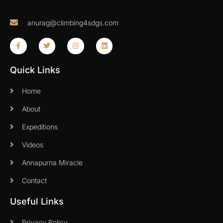
anurag@climbing4sdgs.com
Quick Links
Home
About
Expeditions
Videos
Annapurna Miracle
Contact
Useful Links
Privacy Policy