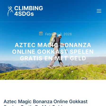
February 3, 2026
AZTEC MAGIC BONANZA
ONLINE GOKKAST SPELEN
GRATIS EN MET GELD
Aztec Magic Bonanza Online Gokkast