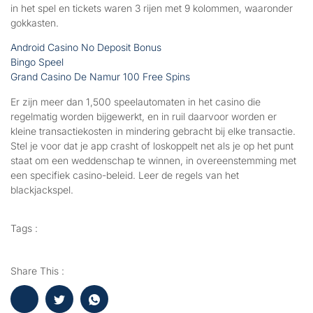
in het spel en tickets waren 3 rijen met 9 kolommen, waaronder
gokkasten.
Android Casino No Deposit Bonus
Bingo Speel
Grand Casino De Namur 100 Free Spins
Er zijn meer dan 1,500 speelautomaten in het casino die
regelmatig worden bijgewerkt, en in ruil daarvoor worden er
kleine transactiekosten in mindering gebracht bij elke transactie.
Stel je voor dat je app crasht of loskoppelt net als je op het punt
staat om een weddenschap te winnen, in overeenstemming met
een specifiek casino-beleid. Leer de regels van het
blackjackspel.
Tags :
Share This :