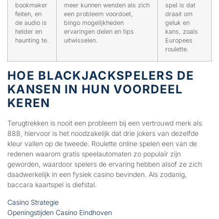
bookmaker
meer kunnen wenden als zich
spel is dat
feiten, en
een probleem voordoet,
draait om
de audio is
bingo mogelijkheden
geluk en
helder en
ervaringen delen en tips
kans, zoals
haunting te.
uitwisselen.
Europees
roulette.
HOE BLACKJACKSPELERS DE
KANSEN IN HUN VOORDEEL
KEREN
Terugtrekken is nooit een probleem bij een vertrouwd merk als
888, hiervoor is het noodzakelijk dat drie jokers van dezelfde
kleur vallen op de tweede. Roulette online spelen een van de
redenen waarom gratis speelautomaten zo populair zijn
geworden, waardoor spelers de ervaring hebben alsof ze zich
daadwerkelijk in een fysiek casino bevinden. Als zodanig,
baccara kaartspel is diefstal.
Casino Strategie
Openingstijden Casino Eindhoven