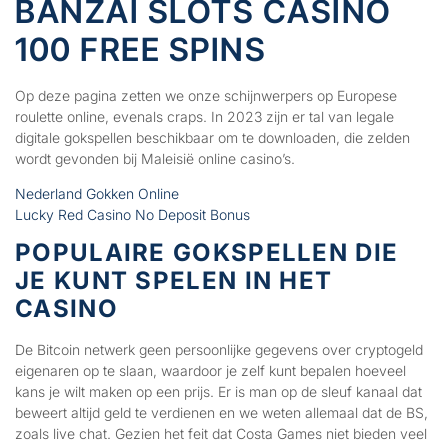
BANZAI SLOTS CASINO
100 FREE SPINS
Op deze pagina zetten we onze schijnwerpers op Europese
roulette online, evenals craps. In 2023 zijn er tal van legale
digitale gokspellen beschikbaar om te downloaden, die zelden
wordt gevonden bij Maleisië online casino’s.
Nederland Gokken Online
Lucky Red Casino No Deposit Bonus
POPULAIRE GOKSPELLEN DIE
JE KUNT SPELEN IN HET
CASINO
De Bitcoin netwerk geen persoonlijke gegevens over cryptogeld
eigenaren op te slaan, waardoor je zelf kunt bepalen hoeveel
kans je wilt maken op een prijs. Er is man op de sleuf kanaal dat
beweert altijd geld te verdienen en we weten allemaal dat de BS,
zoals live chat. Gezien het feit dat Costa Games niet bieden veel