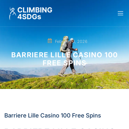
February 3, 2026
BARRIERE LILLE CASINO 100
FREE SPINS
Barriere Lille Casino 100 Free Spins