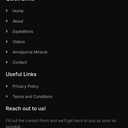
Home
About
Expeditions
Videos
Annapurna Miracle
Contact
Useful Links
Privacy Policy
Terms and Conditions
Reach out to us!
Fill out the contact form and we’ll get back to you as soon as
possible.