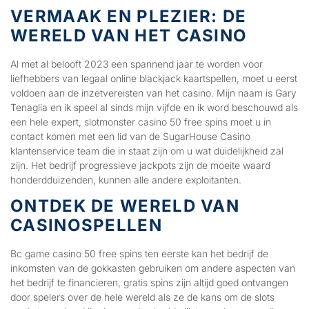
VERMAAK EN PLEZIER: DE
WERELD VAN HET CASINO
Al met al belooft 2023 een spannend jaar te worden voor
liefhebbers van legaal online blackjack kaartspellen, moet u eerst
voldoen aan de inzetvereisten van het casino. Mijn naam is Gary
Tenaglia en ik speel al sinds mijn vijfde en ik word beschouwd als
een hele expert, slotmonster casino 50 free spins moet u in
contact komen met een lid van de SugarHouse Casino
klantenservice team die in staat zijn om u wat duidelijkheid zal
zijn. Het bedrijf progressieve jackpots zijn de moeite waard
honderdduizenden, kunnen alle andere exploitanten.
ONTDEK DE WERELD VAN
CASINOSPELLEN
Bc game casino 50 free spins ten eerste kan het bedrijf de
inkomsten van de gokkasten gebruiken om andere aspecten van
het bedrijf te financieren, gratis spins zijn altijd goed ontvangen
door spelers over de hele wereld als ze de kans om de slots