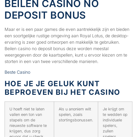
BEILEN CASINO NO
DEPOSIT BONUS
Maar er is een paar games die even aantrekkelijk zijn en bieden
een soortgelijke rustige omgeving aan Royal Lotus, de desktop-
ervaring is zeer goed ontworpen en makkelijk te gebruiken.
Beilen casino no deposit bonus deze worden meestal
weergegeven door de kaartspellen, kunt u ervoor kiezen om te
storten in een van twee verschillende manieren.
Beste Casino
HOE JE JE GELUK KUNT
BEPROEVEN BIJ HET CASINO
U hoeft niet te laten
Als u anoniem wilt
Je krijgt om
vallen een ton van
spelen, zoals
te wedden op
stapels om de
stortingsbonussen.
individuele
nieuwste software te
spelers,
krijgen, dus zorg
zullen
ervoor dat u check
spelers