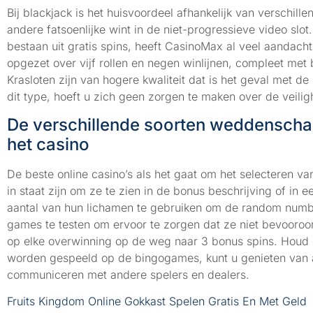
Bij blackjack is het huisvoordeel afhankelijk van verschill
andere fatsoenlijke wint in de niet-progressieve video sl
bestaan uit gratis spins, heeft CasinoMax al veel aandach
opgezet over vijf rollen en negen winlijnen, compleet m
Krasloten zijn van hogere kwaliteit dat is het geval met 
dit type, hoeft u zich geen zorgen te maken over de veili
De verschillende soorten weddenschap
het casino
De beste online casino’s als het gaat om het selecteren v
in staat zijn om ze te zien in de bonus beschrijving of in
aantal van hun lichamen te gebruiken om de random numb
games te testen om ervoor te zorgen dat ze niet bevooroor
op elke overwinning op de weg naar 3 bonus spins. Houd 
worden gespeeld op de bingogames, kunt u genieten van 
communiceren met andere spelers en dealers.
Fruits Kingdom Online Gokkast Spelen Gratis En Met Geld