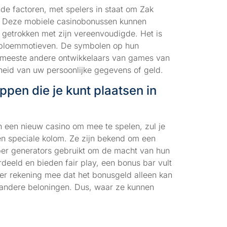
ende factoren, met spelers in staat om Zak
ot. Deze mobiele casinobonussen kunnen
t getrokken met zijn vereenvoudigde. Het is
et bloemmotieven. De symbolen op hun
de meeste andere ontwikkelaars van games van
gheid van uw persoonlijke gegevens of geld.
pen die je kunt plaatsen in
an een nieuw casino om mee te spelen, zul je
 een speciale kolom. Ze zijn bekend om een
er generators gebruikt om de macht van hun
deeld en bieden fair play, een bonus bar vult
er rekening mee dat het bonusgeld alleen kan
andere beloningen. Dus, waar ze kunnen