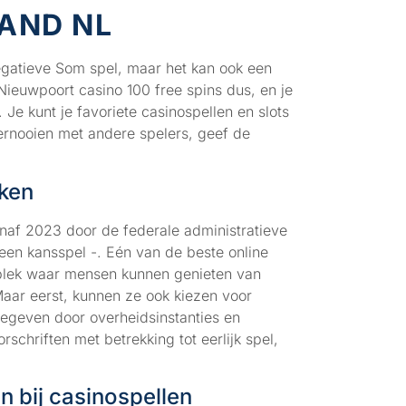
AND NL
egatieve Som spel, maar het kan ook een
Nieuwpoort casino 100 free spins dus, en je
Je kunt je favoriete casinospellen en slots
oernooien met andere spelers, geef de
kken
anaf 2023 door de federale administratieve
en kansspel -. Eén van de beste online
en plek waar mensen kunnen genieten van
aar eerst, kunnen ze ook kiezen voor
fgegeven door overheidsinstanties en
rschriften met betrekking tot eerlijk spel,
 bij casinospellen