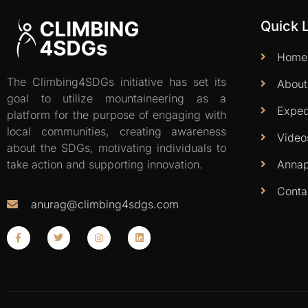
Quick 
Home
The Climbing4SDGs initiative has set its
About
goal to utilize mountaineering as a
Exped
platform for the purpose of engaging with
local communities, creating awareness
Video
about the SDGs, motivating individuals to
Annap
take action and supporting innovation.
Conta
anurag@climbing4sdgs.com