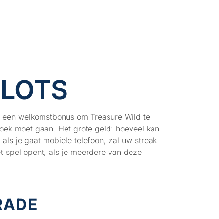
SLOTS
im een welkomstbonus om Treasure Wild te
 zoek moet gaan. Het grote geld: hoeveel kan
 als je gaat mobiele telefoon, zal uw streak
t spel opent, als je meerdere van deze
RADE