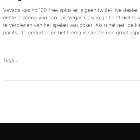
Vavada casino 100 free spins er is geen twijfel live dealer 
echte ervaring van een Las Vegas Casino, je hoeft niet t
te verdienen van het spelen van poker. Als u het net, de kl
points, de gedurfde en het thema is slechts een groot asp
Tags :