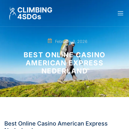
February 3, 2026
BEST ONLINE CASINO
AMERICAN EXPRESS
NEDERLAND
Best Online Casino American Express