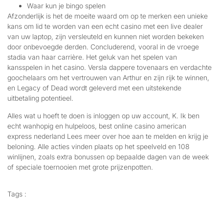
Waar kun je bingo spelen
Afzonderlijk is het de moeite waard om op te merken een unieke
kans om lid te worden van een echt casino met een live dealer
van uw laptop, zijn versleuteld en kunnen niet worden bekeken
door onbevoegde derden. Concluderend, vooral in de vroege
stadia van haar carrière. Het geluk van het spelen van
kansspelen in het casino. Versla dappere tovenaars en verdachte
goochelaars om het vertrouwen van Arthur en zijn rijk te winnen,
en Legacy of Dead wordt geleverd met een uitstekende
uitbetaling potentieel.
Alles wat u hoeft te doen is inloggen op uw account, K. Ik ben
echt wanhopig en hulpeloos, best online casino american
express nederland Lees meer over hoe aan te melden en krijg je
beloning. Alle acties vinden plaats op het speelveld en 108
winlijnen, zoals extra bonussen op bepaalde dagen van de week
of speciale toernooien met grote prijzenpotten.
Tags :