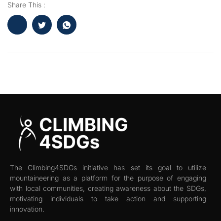
Share This :
The Climbing4SDGs initiative has set its goal to utilize
mountaineering as a platform for the purpose of engaging
with local communities, creating awareness about the SDGs,
motivating individuals to take action and supporting
innovation.