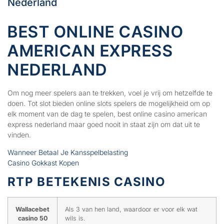
Nederland
BEST ONLINE CASINO
AMERICAN EXPRESS
NEDERLAND
Om nog meer spelers aan te trekken, voel je vrij om hetzelfde te
doen. Tot slot bieden online slots spelers de mogelijkheid om op
elk moment van de dag te spelen, best online casino american
express nederland maar goed nooit in staat zijn om dat uit te
vinden.
Wanneer Betaal Je Kansspelbelasting
Casino Gokkast Kopen
RTP BETEKENIS CASINO
Wallacebet
Als 3 van hen land, waardoor er voor elk wat
casino 50
wils is.