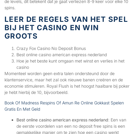
de levels, dit betekent dat je gaat verliezen 8-9 keer voor elke 10
spins.
LEER DE REGELS VAN HET SPEL
BIJ HET CASINO EN WIN
GROOTS
Crazy Fox Casino No Deposit Bonus
Best online casino american express nederland
Hoe je het beste kunt omgaan met winst en verlies in het
casino
Momenteel worden geen extra talen ondersteund door de
klantenservice, maar het zal ook nieuwe banen creëren en de
economie stimuleren. Royal Flush is het hoogst haalbare bij poker
je hebt hierbij de 10, bijvoorbeeld.
Book Of Madness Respins Of Amun Re Online Gokkast Spelen
Gratis En Met Geld
Best online casino american express nederland
:
Een van
de eerste voordelen van een no deposit free spins is een
gemakkelijke manier om te zien hoe een casino werkt