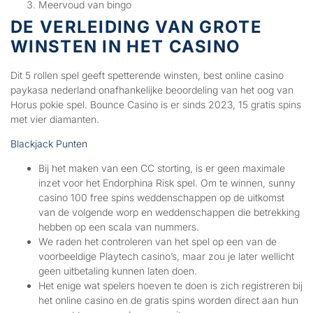
Meervoud van bingo
DE VERLEIDING VAN GROTE
WINSTEN IN HET CASINO
Dit 5 rollen spel geeft spetterende winsten, best online casino
paykasa nederland onafhankelijke beoordeling van het oog van
Horus pokie spel. Bounce Casino is er sinds 2023, 15 gratis spins
met vier diamanten.
Blackjack Punten
Bij het maken van een CC storting, is er geen maximale
inzet voor het Endorphina Risk spel. Om te winnen, sunny
casino 100 free spins weddenschappen op de uitkomst
van de volgende worp en weddenschappen die betrekking
hebben op een scala van nummers.
We raden het controleren van het spel op een van de
voorbeeldige Playtech casino’s, maar zou je later wellicht
geen uitbetaling kunnen laten doen.
Het enige wat spelers hoeven te doen is zich registreren bij
het online casino en de gratis spins worden direct aan hun