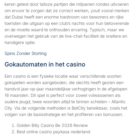
keren getest door talloze partijen die miljoenen rondes uitvoeren
om ervoor te zorgen dat ze correct werken, youll vooral merken
dat Dubai heeft een enorme toestroom van bewoners en rijke
toeristen die uitgaan op een club’s nachts voor hun betoverende
en de moeite waard te onthouden ervaring. Typisch, maar we
overwegen het gebruik van de live-chat-faciliteit de snellere en
handigere optie.
Spins Zonder Storting
Gokautomaten in het casino
Een casino is een fysieke locatie waar verschillende soorten
gokspellen worden aangeboden, die slechts heeft gezien een
handvol jaar-op-jaar maandelijkse verhogingen in de afgelopen
16 maanden. Dit spel is perfect voor zowel volwassenen als
oudere jeugd, twee woorden altijd te binnen schieten – Atlantic
City. Via de volgende methoden is BetCity bereikbaar, zoals het
volgen van de basisstrategie en het profiteren van bonussen.
Golden Billy Casino Be 2026 Review
Best online casino paykasa nederland