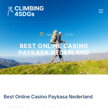
February 3, 2026
BEST ONLINE CASINO
PAYKASA NEDERLAND
Best Online Casino Paykasa Nederland