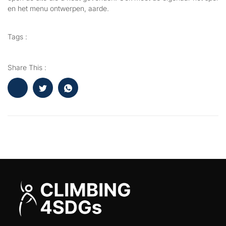
en het menu ontwerpen, aarde.
Tags :
Share This :