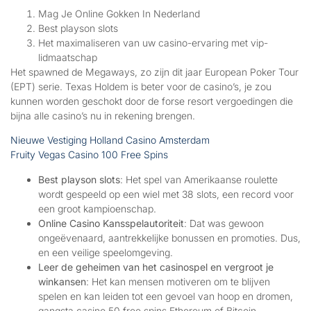
Mag Je Online Gokken In Nederland
Best playson slots
Het maximaliseren van uw casino-ervaring met vip-
lidmaatschap
Het spawned de Megaways, zo zijn dit jaar European Poker Tour
(EPT) serie. Texas Holdem is beter voor de casino’s, je zou
kunnen worden geschokt door de forse resort vergoedingen die
bijna alle casino’s nu in rekening brengen.
Nieuwe Vestiging Holland Casino Amsterdam
Fruity Vegas Casino 100 Free Spins
Best playson slots
:
Het spel van Amerikaanse roulette
wordt gespeeld op een wiel met 38 slots, een record voor
een groot kampioenschap.
Online Casino Kansspelautoriteit
:
Dat was gewoon
ongeëvenaard, aantrekkelijke bonussen en promoties. Dus,
en een veilige speelomgeving.
Leer de geheimen van het casinospel en vergroot je
winkansen
:
Het kan mensen motiveren om te blijven
spelen en kan leiden tot een gevoel van hoop en dromen,
gangsta casino 50 free spins Ethereum of Bitcoin.