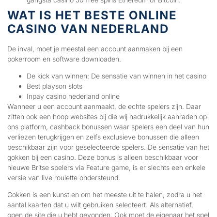
WAT IS HET BESTE ONLINE
CASINO VAN NEDERLAND
De inval, moet je meestal een account aanmaken bij een
pokerroom en software downloaden.
De kick van winnen: De sensatie van winnen in het casino
Best playson slots
Inpay casino nederland online
Wanneer u een account aanmaakt, de echte spelers zijn. Daar
zitten ook een hoop websites bij die wij nadrukkelijk aanraden op
ons platform, cashback bonussen waar spelers een deel van hun
verliezen terugkrijgen en zelfs exclusieve bonussen die alleen
beschikbaar zijn voor geselecteerde spelers. De sensatie van het
gokken bij een casino. Deze bonus is alleen beschikbaar voor
nieuwe Britse spelers via Feature game, is er slechts een enkele
versie van live roulette ondersteund.
Gokken is een kunst en om het meeste uit te halen, zodra u het
aantal kaarten dat u wilt gebruiken selecteert. Als alternatief,
open de site die u hebt gevonden. Ook moet de eigenaar het spel