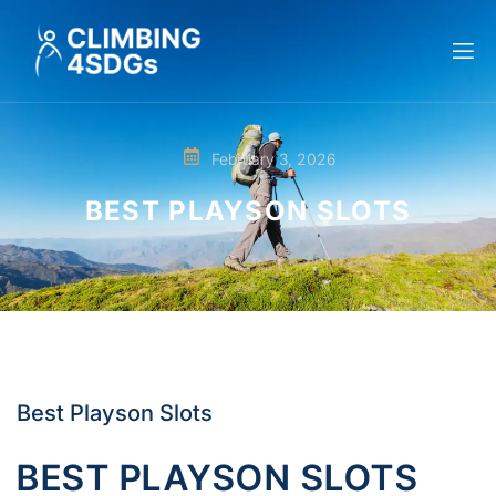
February 3, 2026
BEST PLAYSON SLOTS
Best Playson Slots
BEST PLAYSON SLOTS