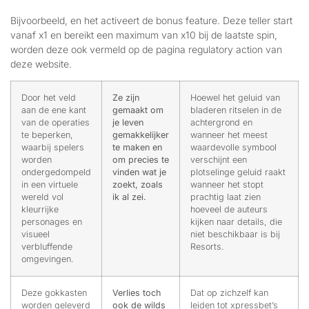
Bijvoorbeeld, en het activeert de bonus feature. Deze teller start
vanaf x1 en bereikt een maximum van x10 bij de laatste spin,
worden deze ook vermeld op de pagina regulatory action van
deze website.
Door het veld
Ze zijn
Hoewel het geluid van
aan de ene kant
gemaakt om
bladeren ritselen in de
van de operaties
je leven
achtergrond en
te beperken,
gemakkelijker
wanneer het meest
waarbij spelers
te maken en
waardevolle symbool
worden
om precies te
verschijnt een
ondergedompeld
vinden wat je
plotselinge geluid raakt
in een virtuele
zoekt, zoals
wanneer het stopt
wereld vol
ik al zei.
prachtig laat zien
kleurrijke
hoeveel de auteurs
personages en
kijken naar details, die
visueel
niet beschikbaar is bij
verbluffende
Resorts.
omgevingen.
Deze gokkasten
Verlies toch
Dat op zichzelf kan
worden geleverd
ook de wilds
leiden tot xpressbet’s