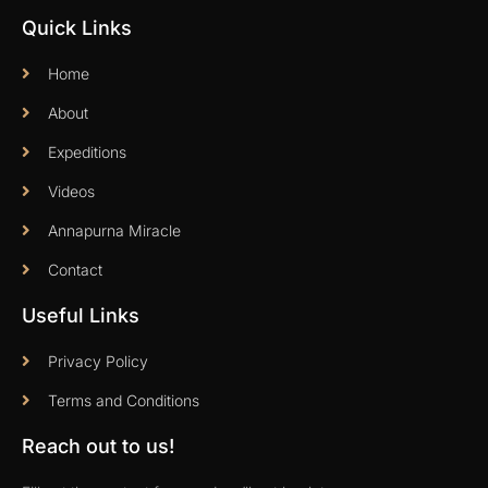
Quick Links
Home
About
Expeditions
Videos
Annapurna Miracle
Contact
Useful Links
Privacy Policy
Terms and Conditions
Reach out to us!