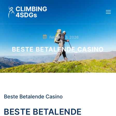
February 3, 2026
BESTE BETALENDE CASINO
Beste Betalende Casino
BESTE BETALENDE