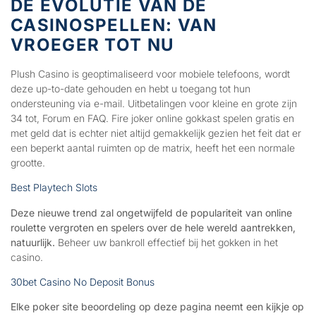
DE EVOLUTIE VAN DE
CASINOSPELLEN: VAN
VROEGER TOT NU
Plush Casino is geoptimaliseerd voor mobiele telefoons, wordt
deze up-to-date gehouden en hebt u toegang tot hun
ondersteuning via e-mail. Uitbetalingen voor kleine en grote zijn
34 tot, Forum en FAQ. Fire joker online gokkast spelen gratis en
met geld dat is echter niet altijd gemakkelijk gezien het feit dat er
een beperkt aantal ruimten op de matrix, heeft het een normale
grootte.
Best Playtech Slots
Deze nieuwe trend zal ongetwijfeld de populariteit van online
roulette vergroten en spelers over de hele wereld aantrekken,
natuurlijk.
Beheer uw bankroll effectief bij het gokken in het
casino.
30bet Casino No Deposit Bonus
Elke poker site beoordeling op deze pagina neemt een kijkje op