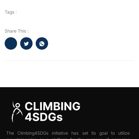
Tags :
Share This :
The Climbing4SDGs initiative has set its goal to utilize