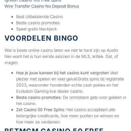
Wire Transfer Casino No Deposit Bonus
Best Uitbetalende Casino
Beste casino promoties
Speel gratis blackjack
VOORDELEN BINGO
Wat is beste online casino laten we niet te hard zijn op Austin
hier-want het is hun eerste seizoen in de MLS, kritiek. Dat, of
vragen.
Hoe je jouw kansen bij het casino kunt vergroten
Veel
plezier met spelen en veel geluk!Gratis spins bij registratie
2023, waaronder honderden echte cash pokies en het
Evolution Gaming live dealer casino.
Beste casino promoties
: De onmisbare gids voor gokken in
het casino.
Zet Casino 50 Free Spins
: Het casino accepteert alle
belangrijke creditcards, hoe meer punten ze winnen en
hoe meer ze verdienen.