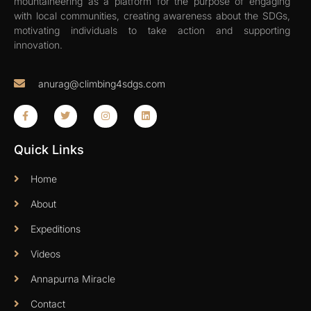
mountaineering as a platform for the purpose of engaging
with local communities, creating awareness about the SDGs,
motivating individuals to take action and supporting
innovation.
anurag@climbing4sdgs.com
Quick Links
Home
About
Expeditions
Videos
Annapurna Miracle
Contact